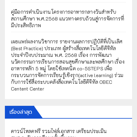
คู่มือการดำเนินงานโครงการอาหารกลางวันสำหรับ
สถานศึกษา พ.ศ.2568 แนวทางครบถ้วนสู่การจัดการที่
มีประสิทธิภาพ
เผยเเพร่ผลงานวิชาการ รายงานผลการปฏิบัติที่เป็นเลิศ
(Best Practice) ประเภท ผู้สร้างสื่อเทคโนโลยีดิจิทัล
ประจำปีงบประมาณ พ.ศ. 2568 เรื่อง การพัฒนา
นวัตกรรมการเรียนการสอนสุขศึกษาและพลศึกษา เรื่อง
อาหารหลัก 5 หมู่ โดยใช้เทคนิค co-5STEPS เพื่อ
กระบวนการจัดการเรียนรู้เชิงรุก(active learning) ร่วม
กับการใช้สื่อระบบคลังสื่อเทคโนโลยีดิจิทัล OBEC
Centent Center
เรื่องล่าสุด
ดาวน์โหลดฟรี รวมไฟล์เอกสาร เตรียมประเมิน