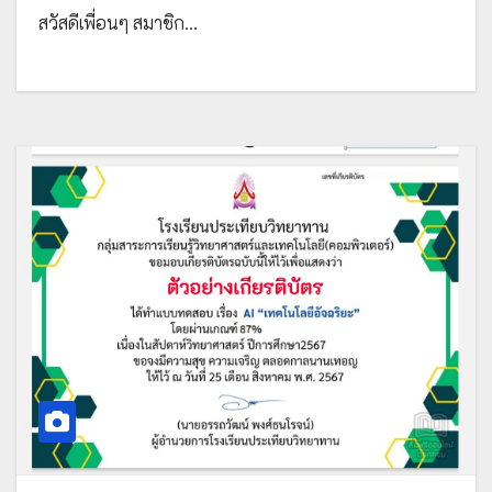
เกียรติบัตรทาง E-mail จัดทำโดย โรงเรียน
สวัสดีเพื่อนๆ สมาชิก…
บ้านหนองคู