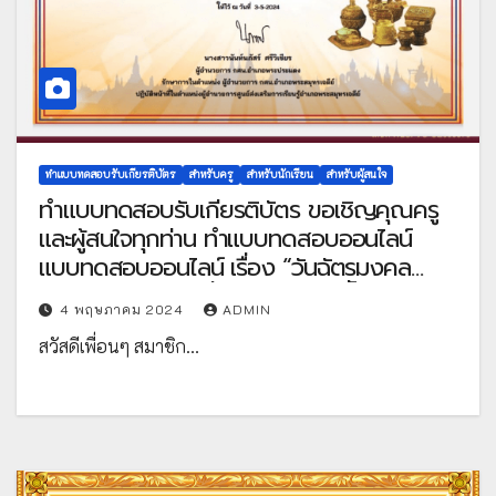
ทำแบบทดสอบรับเกียรติบัตร
สำหรับครู
สำหรับนักเรียน
สำหรับผู้สนใจ
ทำแบบทดสอบรับเกียรติบัตร ขอเชิญคุณครู
และผู้สนใจทุกท่าน ทำแบบทดสอบออนไลน์
แบบทดสอบออนไลน์ เรื่อง “วันฉัตรมงคล
2567” ผ่านเกณฑ์ที่กำหนด 75% ขึันไป รับ
4 พฤษภาคม 2024
ADMIN
เกียรติบัตรทาง E-mail จัดทำโดย ห้องสมุด
สวัสดีเพื่อนๆ สมาชิก…
ประชาชนอำเภอพระสมุทรเจดีย์