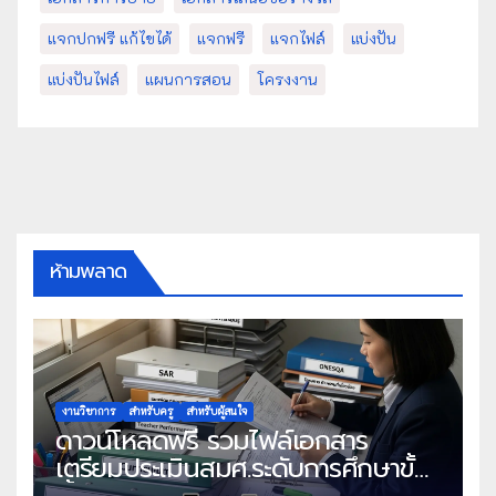
แจกปกฟรี แก้ไขได้
แจกฟรี
แจกไฟล์
แบ่งปัน
แบ่งปันไฟล์
แผนการสอน
โครงงาน
ห้ามพลาด
งานวิชาการ
สำหรับครู
สำหรับผู้สนใจ
ดาวน์โหลดฟรี รวมไฟล์เอกสาร
เตรียมประเมินสมศ.ระดับการศึกษาขั้น
พื้นฐาน