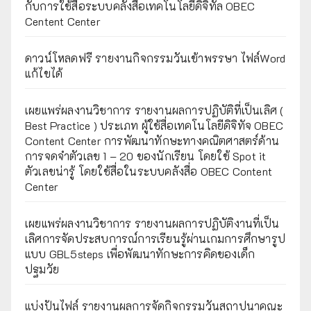
กับการใช้สื่อระบบคลังสื่อเทคโนโลยีดิจิทัล OBEC
Centent Center
ดาวน์โหลดฟรี รายงานกิจกรรมวันเข้าพรรษา ไฟล์Word
แก้ไขได้
เผยแพร่ผลงานวิชาการ รายงานผลการปฏิบัติที่เป็นเลิศ (
Best Practice ) ประเภท ผู้ใช้สื่อเทคโนโลยีดิจิทัจ OBEC
Content Center การพัฒนาทักษะทางคณิตศาสตร์ด้าน
การจดจำตัวเลข 1 – 20 ของนักเรียน โดยใช้ Spot it
ตัวเลขน่ารู้ โดยใช้สื่อในระบบคลังสื่อ OBEC Content
Center
เผยแพร่ผลงานวิชาการ รายงานผลการปฏิบัติงานที่เป็น
เลิศการจัดประสบการณ์การเรียนรู้ผ่านเกมการศึกษารูป
แบบ GBL5steps เพื่อพัฒนาทักษะการคิดของเด็ก
ปฐมวัย
แบ่งปันไฟล์ รายงานผลการจัดกิจกรรมวันสถาปนาคณะ