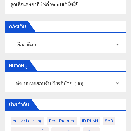
ลูกเสือแห่งชาติ ไฟล์ Word แก้ไขได้
คลังเก็บ
คลัง
เก็บ
หมวดหมู่
หมวด
หมู่
ป้ายกำกับ
Active Learning
Best Practice
ID PLAN
SAR