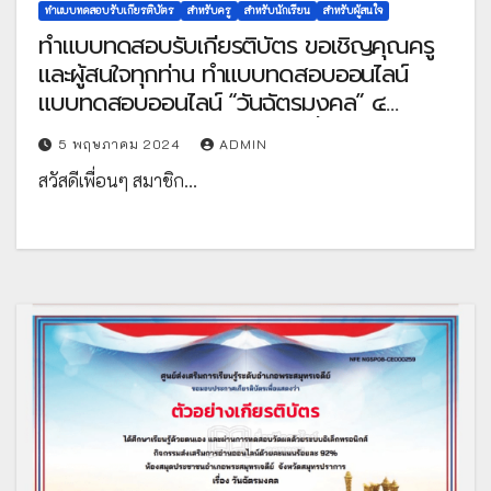
ทำแบบทดสอบรับเกียรติบัตร
สำหรับครู
สำหรับนักเรียน
สำหรับผู้สนใจ
ทำแบบทดสอบรับเกียรติบัตร ขอเชิญคุณครู
และผู้สนใจทุกท่าน ทำแบบทดสอบออนไลน์
แบบทดสอบออนไลน์ “วันฉัตรมงคล” ๔
พฤษภาคม ๒๕๖๗ ผ่านเกณฑ์ที่กำหนด รับ
5 พฤษภาคม 2024
ADMIN
เกียรติบัตรทาง E-mail จัดทำโดย ห้องสมุด
สวัสดีเพื่อนๆ สมาชิก…
ประชาชนอำเภอหนองสองห้อง ศูนย์ส่งเสริม
การเรียนรู้อำเภอหนองสองห้อง จังหวัด
ขอนแก่น