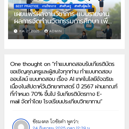
BEST PRACTICE
งานวิชาการ
สำหรับครู
สำหรับผู้สนใจ
เผยแพร่ผลงานวิชาการ แบบรายงาน
ผลการจัดทำนวัตกรรมการศึกษา เพื่อ
คัดเลือกวิธีปฏิบัติที่เป็นเลิศ
ก.ค. 21, 2025
ADMIN
One thought on “ทำแบบทดสอบรับเกียรติบัตร
ขอเชิญคุณครูและผู้สนใจทุกท่าน ทำแบบทดสอบ
ออนไลน์ แบบทดสอบ เรื่อง AI เทคโนโลยีอัจฉริยะ
เนื่องในสัปดาห์วันวิทยาศาสตร์ ปี 2567 ผ่านเกณฑ์
ที่กำหนด 70% ขึ้นไป รับเกียรติบัตรทาง E-
mail จัดทำโดย โรงเรียนประเทียบวิทยาทาน”
ชัยมงคล โถชัยคำ
พูดว่า:
24 กันยายน 2025 เวลา 12:39 น.