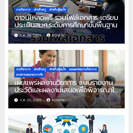
งานวิชาการ
สำหรับครู
สำหรับผู้สนใจ
ดาวน์โหลดฟรี รวมไฟล์เอกสาร เตรียม
ประเมินสมศ.ระดับการศึกษาขั้นพื้นฐาน
ก.ค. 26, 2025
ADMIN
งานวิชาการ
สำหรับครู
สำหรับผู้สนใจ
เผยแพร่ผลงานวิชาการ
เอกสารเสนอขอรางวัล
เผยแพร่ผลงานวิชาการ แบบรายงาน
ประวัติและผลงานเสนอเพื่อพิจารณาใน
โครงการครูดีในดวงใจ ประจำปี 2568
ก.ค. 23, 2025
ADMIN
ครั้งที่ 22