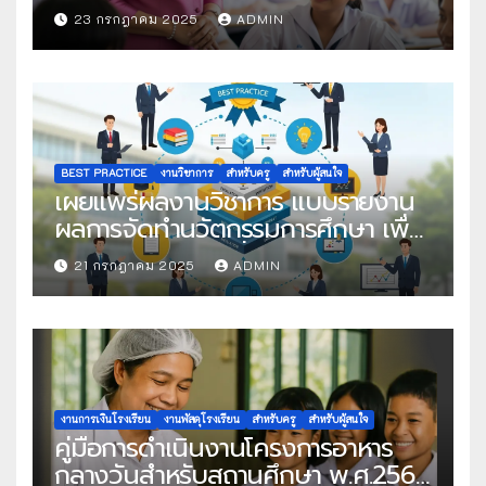
ในโครงการครูดีในดวงใจ ประจำปี
23 กรกฎาคม 2025
ADMIN
2568 ครั้งที่ 22
BEST PRACTICE
งานวิชาการ
สำหรับครู
สำหรับผู้สนใจ
เผยแพร่ผลงานวิชาการ แบบรายงาน
ผลการจัดทำนวัตกรรมการศึกษา เพื่อ
คัดเลือกวิธีปฏิบัติที่เป็นเลิศ
21 กรกฎาคม 2025
ADMIN
งานการเงินโรงเรียน
งานพัสดุโรงเรียน
สำหรับครู
สำหรับผู้สนใจ
คู่มือการดำเนินงานโครงการอาหาร
กลางวันสำหรับสถานศึกษา พ.ศ.2568