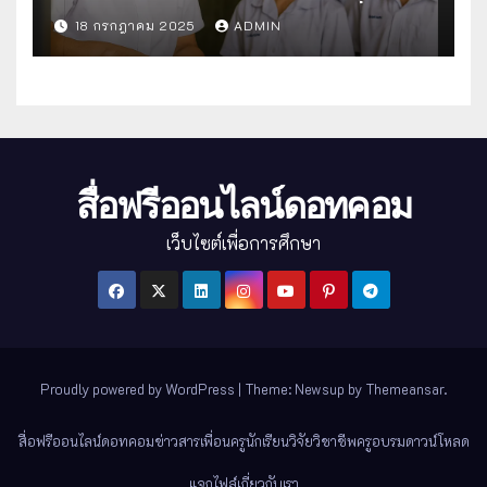
แนวทางครบถ้วนสู่การจัดการที่มี
18 กรกฎาคม 2025
ADMIN
ประสิทธิภาพ
สื่อฟรีออนไลน์ดอทคอม
เว็บไซต์เพื่อการศึกษา
Proudly powered by WordPress
|
Theme: Newsup by
Themeansar
.
สื่อฟรีออนไลน์ดอทคอม
ข่าวสาร
เพื่อนครู
นักเรียน
วิจัย
วิชาชีพครู
อบรม
ดาวน์โหลด
แจกไฟล์
เกี่ยวกับเรา