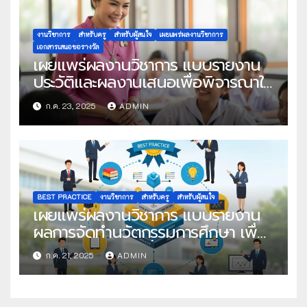
งานวิชาการ
สำหรับครู
สำหรับผู้สนใจ
เผยแพร่ผลงานวิชาการ
เอกสารเสนอขอรางวัล
เผยแพร่ผลงานวิชาการ แบบรายงาน
ประวัติและผลงานเสนอเพื่อพิจารณาใน
โครงการครูดีในดวงใจ ประจำปี 2568
ก.ค. 23, 2025
ADMIN
ครั้งที่ 22
BEST PRACTICE
งานวิชาการ
สำหรับครู
สำหรับผู้สนใจ
เผยแพร่ผลงานวิชาการ แบบรายงาน
ผลการจัดทำนวัตกรรมการศึกษา เพื่อ
คัดเลือกวิธีปฏิบัติที่เป็นเลิศ
ก.ค. 21, 2025
ADMIN