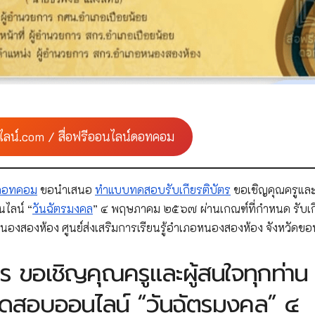
ไลน์.com / สื่อฟรีออนไลน์ดอทคอม
์ดอทคอม
ขอนำเสนอ
ทำแบบทดสอบรับเกียรติบัตร
ขอเชิญคุณครูและผ
ไลน์ “
วันฉัตรมงคล
” ๔ พฤษภาคม ๒๕๖๗ ผ่านเกณฑ์ที่กำหนด รับเก
งสองห้อง ศูนย์ส่งเสริมการเรียนรู้อำเภอหนองสองห้อง จังหวัดขอ
 ขอเชิญคุณครูและผู้สนใจทุกท่าน
สอบออนไลน์ “วันฉัตรมงคล” ๔