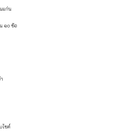
อนแก่น
 ๑๐ ข้อ
้า
บไซต์