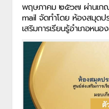
พฤษภาคม ๒๕๖๗ ผ่านเกณฑ์ท
mail จัดทำโดย ห้องสมุดป
เสริมการเรียนรู้อำเภอหนอ