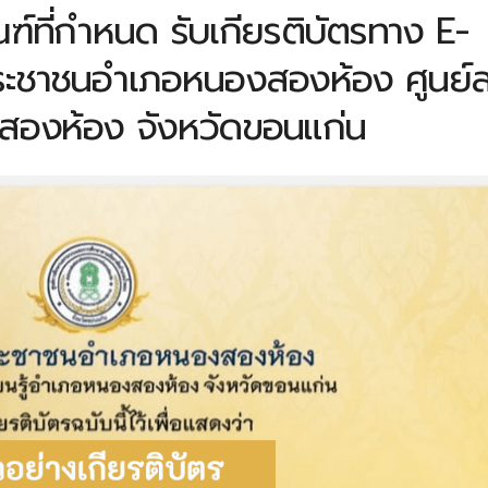
ี่กำหนด รับเกียรติบัตรทาง E-
ระชาชนอำเภอหนองสองห้อง ศูนย์ส
งสองห้อง จังหวัดขอนแก่น