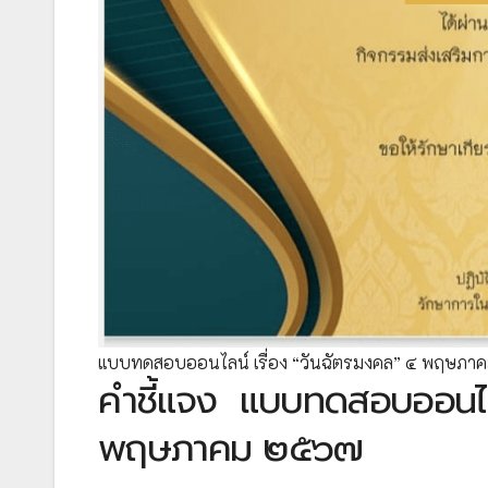
แบบทดสอบออนไลน์ เรื่อง “วันฉัตรมงคล” ๔ พฤษภ
คำชี้แจง
แบบทดสอบออนไลน
พฤษภาคม ๒๕๖๗