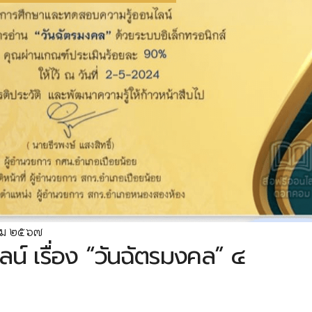
าคม ๒๕๖๗
์ เรื่อง “วันฉัตรมงคล” ๔