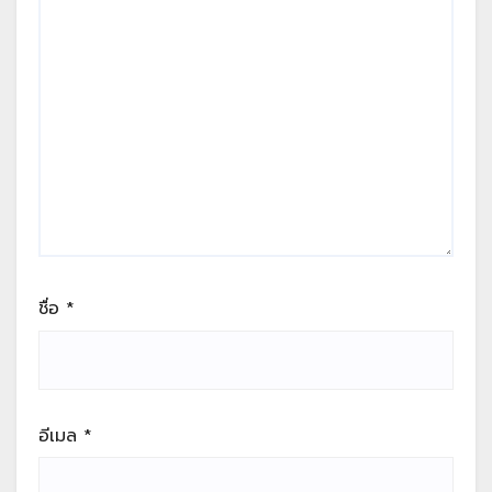
ชื่อ
*
อีเมล
*