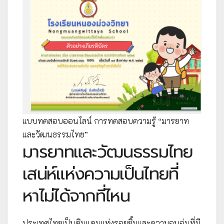
แบบทดสอบออนไลน์ การทดสอบความรู้ “มารยาท
และวัฒนธรรมไทย”
มารยาทและวัฒนธรรมไทย
เสน่ห์แห่งความเป็นไทยที่
หาไม่ได้จากที่ไหน
ประเทศไทยเป็นดินแดนแห่งรอยยิ้มและความอบอุ่นที่มี