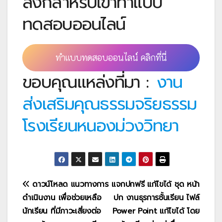
ลิงก์สำหรับเข้าทำแบบ
ทดสอบออนไลน์
ทำแบบทดสอบออนไลน์ คลิกที่นี่
ขอบคุณแหล่งที่มา :
งาน
ส่งเสริมคุณธรรมจริยธรรม
โรงเรียนหนองม่วงวิทยา
แนะแนว
ดาวน์โหลด แนวทางการ
แจกปกฟรี แก้ไขได้ ชุด หน้า
ดำเนินงาน เพื่อช่วยเหลือ
ปก งานธุรการชั้นเรียน ไฟล์
เรื่อง
นักเรียน ที่มีภาวะเสี่ยงต่อ
Power Point แก้ไขได้ โดย