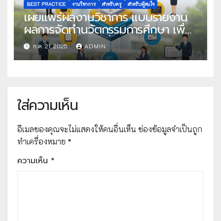
BEST PRACTICE
งานวิชาการ
สำหรับครู
สำหรับผู้สนใจ
เผยแพร่ผลงานวิชาการ แบบรายงาน
ผลการจัดทำนวัตกรรมการศึกษา เพื่อ
คัดเลือกวิธีปฏิบัติที่เป็นเลิศ
ก.ค. 21, 2025
ADMIN
ใส่ความเห็น
อีเมลของคุณจะไม่แสดงให้คนอื่นเห็น
ช่องข้อมูลจำเป็นถูก
ทำเครื่องหมาย
*
ความเห็น
*