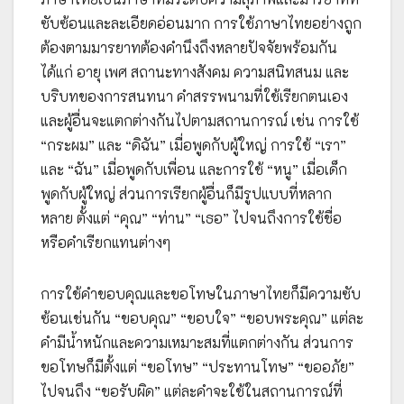
ซับซ้อนและละเอียดอ่อนมาก การใช้ภาษาไทยอย่างถูก
ต้องตามมารยาทต้องคำนึงถึงหลายปัจจัยพร้อมกัน
ได้แก่ อายุ เพศ สถานะทางสังคม ความสนิทสนม และ
บริบทของการสนทนา คำสรรพนามที่ใช้เรียกตนเอง
และผู้อื่นจะแตกต่างกันไปตามสถานการณ์ เช่น การใช้
“กระผม” และ “ดิฉัน” เมื่อพูดกับผู้ใหญ่ การใช้ “เรา”
และ “ฉัน” เมื่อพูดกับเพื่อน และการใช้ “หนู” เมื่อเด็ก
พูดกับผู้ใหญ่ ส่วนการเรียกผู้อื่นก็มีรูปแบบที่หลาก
หลาย ตั้งแต่ “คุณ” “ท่าน” “เธอ” ไปจนถึงการใช้ชื่อ
หรือคำเรียกแทนต่างๆ
การใช้คำขอบคุณและขอโทษในภาษาไทยก็มีความซับ
ซ้อนเช่นกัน “ขอบคุณ” “ขอบใจ” “ขอบพระคุณ” แต่ละ
คำมีน้ำหนักและความเหมาะสมที่แตกต่างกัน ส่วนการ
ขอโทษก็มีตั้งแต่ “ขอโทษ” “ประทานโทษ” “ขออภัย”
ไปจนถึง “ขอรับผิด” แต่ละคำจะใช้ในสถานการณ์ที่