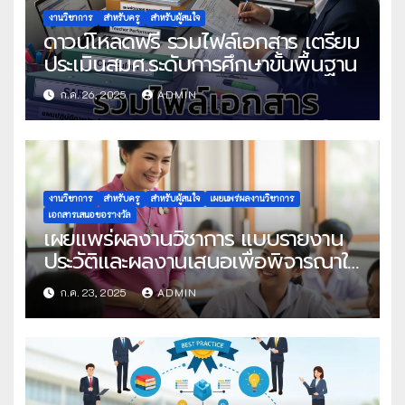
งานวิชาการ
สำหรับครู
สำหรับผู้สนใจ
ดาวน์โหลดฟรี รวมไฟล์เอกสาร เตรียม
ประเมินสมศ.ระดับการศึกษาขั้นพื้นฐาน
ก.ค. 26, 2025
ADMIN
งานวิชาการ
สำหรับครู
สำหรับผู้สนใจ
เผยแพร่ผลงานวิชาการ
เอกสารเสนอขอรางวัล
เผยแพร่ผลงานวิชาการ แบบรายงาน
ประวัติและผลงานเสนอเพื่อพิจารณาใน
โครงการครูดีในดวงใจ ประจำปี 2568
ก.ค. 23, 2025
ADMIN
ครั้งที่ 22