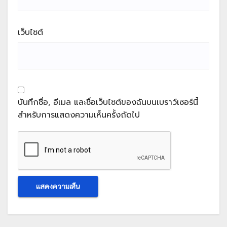
เว็บไซต์
บันทึกชื่อ, อีเมล และชื่อเว็บไซต์ของฉันบนเบราว์เซอร์นี้
สำหรับการแสดงความเห็นครั้งถัดไป