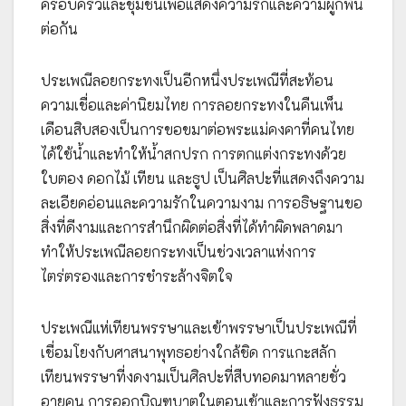
ครอบครัวและชุมชนเพื่อแสดงความรักและความผูกพัน
ต่อกัน
ประเพณีลอยกระทงเป็นอีกหนึ่งประเพณีที่สะท้อน
ความเชื่อและค่านิยมไทย การลอยกระทงในคืนเพ็น
เดือนสิบสองเป็นการขอขมาต่อพระแม่คงคาที่คนไทย
ได้ใช้น้ำและทำให้น้ำสกปรก การตกแต่งกระทงด้วย
ใบตอง ดอกไม้ เทียน และธูป เป็นศิลปะที่แสดงถึงความ
ละเอียดอ่อนและความรักในความงาม การอธิษฐานขอ
สิ่งที่ดีงามและการสำนึกผิดต่อสิ่งที่ได้ทำผิดพลาดมา
ทำให้ประเพณีลอยกระทงเป็นช่วงเวลาแห่งการ
ไตร่ตรองและการชำระล้างจิตใจ
ประเพณีแห่เทียนพรรษาและเข้าพรรษาเป็นประเพณีที่
เชื่อมโยงกับศาสนาพุทธอย่างใกล้ชิด การแกะสลัก
เทียนพรรษาที่งดงามเป็นศิลปะที่สืบทอดมาหลายชั่ว
อายุคน การออกบิณฑบาตในตอนเช้าและการฟังธรรม