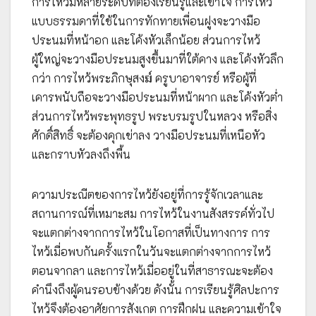
การไหว้มีหลายระดับที่ต้องเรียนรู้และเข้าใจ การไหว้
แบบธรรมดาที่ใช้ในการทักทายเพื่อนฝูงจะวางมือ
ประนมที่หน้าอก และโค้งหัวเล็กน้อย ส่วนการไหว้
ผู้ใหญ่จะวางมือประนมสูงขึ้นมาที่ใต้คาง และโค้งหัวลึก
กว่า การไหว้พระภิกษุสงฆ์ ครูบาอาจารย์ หรือผู้ที่
เคารพนับถือจะวางมือประนมที่หน้าผาก และโค้งหัวต่ำ
ส่วนการไหว้พระพุทธรูป พระบรมรูปในหลวง หรือสิ่ง
ศักดิ์สิทธิ์ จะต้องคุกเข่าลง วางมือประนมที่เหนือหัว
และกราบหัวลงถึงพื้น
ความประณีตของการไหว้ยังอยู่ที่การรู้จักเวลาและ
สถานการณ์ที่เหมาะสม การไหว้ในงานสังสรรค์ทั่วไป
จะแตกต่างจากการไหว้ในโอกาสที่เป็นทางการ การ
ไหว้เมื่อพบกันครั้งแรกในวันจะแตกต่างจากการไหว้
ตอนจากลา และการไหว้เมื่ออยู่ในที่สาธารณะจะต้อง
คำนึงถึงผู้คนรอบข้างด้วย ดังนั้น การเรียนรู้ศิลปะการ
ไหว้จึงต้องอาศัยการสังเกต การฝึกฝน และความเข้าใจ