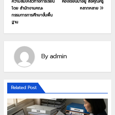
ความล้มเหลวทางการเรียน
ห้องเรียนน่าอยู่ สื่อคุณครู
โดย สำนักงานคณะ
หลากหลาย
กรรมการการศึกษาขั้นพื้น
ฐาน
By
admin
Related Post