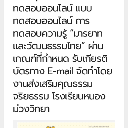
ทดสอบออนไลน์ แบบ
ทดสอบออนไลน์ การ
ทดสอบความรู้ “มารยาท
และวัฒนธรรมไทย” ผ่าน
เกณฑ์ที่กำหนด รับเกียรติ
บัตรทาง E-mail จัดทำโดย
งานส่งเสริมคุณธรรม
จริยธรรม โรงเรียนหนอง
ม่วงวิทยา