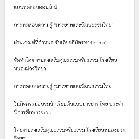
แบบทดสอบออนไลน์
การทดสอบความรู้ “มารยาทและวัฒนธรรมไทย”
ผ่านเกณฑ์ที่กำหนด รับเกียรติบัตรทาง E-mail
จัดทำโดย งานส่งเสริมคุณธรรมจริยธรรม โรงเรียน
หนองม่วงวิทยา
การทดสอบความรู้ “มารยาทและวัฒนธรรมไทย”
ในกิจกรรมอบรมนักเรียนต้นแบบมารยาทไทย ประจำ
ปีการศึกษา 2565
โดยงานส่งเสริมคุณธรรมจริยธรรม โรงเรียนหนองม่วง
วิทยา