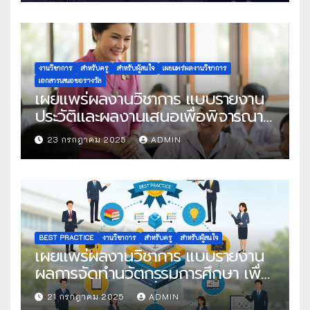
งานวิชาการ
สำหรับครู
สำหรับผู้สนใจ
เผยแพร่ผลงานวิชาการ
เอกสารเสนอขอรางวัล
เผยแพร่ผลงานวิชาการ แบบรายงาน
ประวัติและผลงานเสนอเพื่อพิจารณา
ในโครงการครูดีในดวงใจ ประจำปี
23 กรกฎาคม 2025
ADMIN
2568 ครั้งที่ 22
BEST PRACTICE
งานวิชาการ
สำหรับครู
สำหรับผู้สนใจ
เผยแพร่ผลงานวิชาการ แบบรายงาน
ผลการจัดทำนวัตกรรมการศึกษา เพื่อ
คัดเลือกวิธีปฏิบัติที่เป็นเลิศ
21 กรกฎาคม 2025
ADMIN