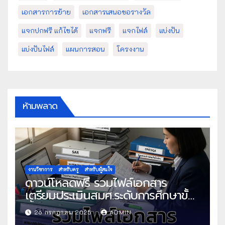
เอกสารการย้าย
เอกสารเสนอขอรางวัล
แจกปกฟรี แก้ไขได้
แจกฟรี
แจกไฟล์
แบ่งปัน
แบ่งปันไฟล์
แผนการสอน
โครงงาน
ห้ามพลาด
งานวิชาการ
สำหรับครู
สำหรับผู้สนใจ
ดาวน์โหลดฟรี รวมไฟล์เอกสาร
เตรียมประเมินสมศ.ระดับการศึกษาขั้น
พื้นฐาน
26 กรกฎาคม 2025
ADMIN