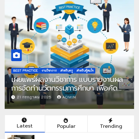
BEST PRACTICE
งานวิชาการ
สำหรับครู
สำหรับผู้สนใจ
เผยแพร่ผลงานวิชาการ แบบรายงานผล
การจัดทำนวัตกรรมการศึกษา เพื่อคัด
เลือกวิธีปฏิบัติที่เป็นเลิศ
21 กรกฎาคม 2025
ADMIN
Latest
Popular
Trending