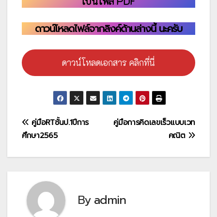
เป็นไฟล์ PDF
ดาวน์โหลดไฟล์จากลิงค์ด้านล่างนี้ นะครับ
ดาวน์โหลดเอกสาร คลิกที่นี่
แนะแนว
คู่มือRTชั้นป.1ปีการ
คู่มือการคิดเลขเร็วแบบเวท
ศึกษา2565
คณิต
เรื่อง
By
admin