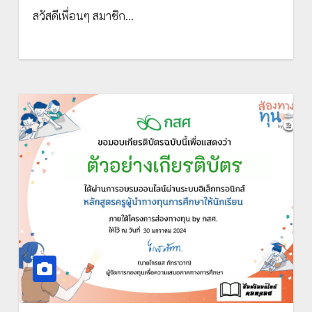
เกียรติบัตรทาง E-mail จัดทำโดย
สวัสดีเพื่อนๆ สมาชิก…
สำนักงานคณะกรรมการป้องกันและปราบ
ปรามการทุจริตแห่งชาติ (ปปช.)