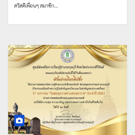
สวัสดีเพื่อนๆ สมาชิก…
กำหนด รับเกียรติบัตรทาง E-mail โดย
มหาวิทยาลัยมหิดล