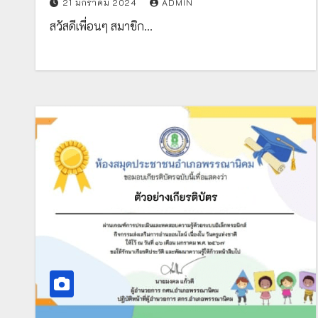
21 มกราคม 2024
ADMIN
เกียรติบัตรทาง E-mail จัดทำโดย โรงเรียน
สวัสดีเพื่อนๆ สมาชิก…
วัดศรีวารีน้อย จ.สมุทรปราการ