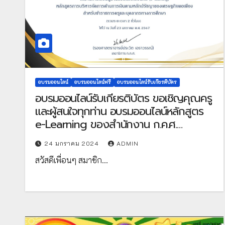
อบรมออนไลน์
อบรมออนไลน์ฟรี
อบรมออนไลน์รับเกียรติบัตร
อบรมออนไลน์รับเกียรติบัตร ขอเชิญคุณครู
และผู้สนใจทุกท่าน อบรมออนไลน์หลักสูตร
e-Learning ของสำนักงาน ก.ค.ศ.
หลักสูตร DPA และ ครูฉลาดรู้ด้านการเงิน
24 มกราคม 2024
ADMIN
รับเกียรติบัตร จาก ก.ค.ศ. ประจำปี
สวัสดีเพื่อนๆ สมาชิก…
2567 จัดทำโดย สำนักงาน ก.ค.ศ.