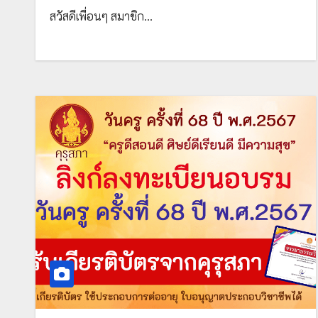
ทาง E-mail ทันที โดยโครงการพัฒนา
สวัสดีเพื่อนๆ สมาชิก…
ทักษะการเรียนรู้ศตวรรษที่ 21