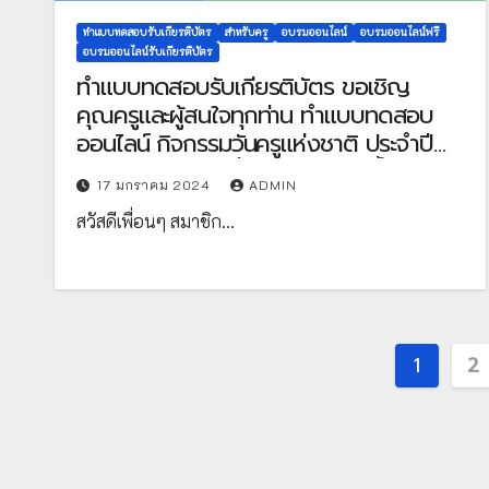
ทำแบบทดสอบรับเกียรติบัตร
สำหรับครู
อบรมออนไลน์
อบรมออนไลน์ฟรี
อบรมออนไลน์รับเกียรติบัตร
ทำแบบทดสอบรับเกียรติบัตร ขอเชิญ
คุณครูและผู้สนใจทุกท่าน ทำแบบทดสอบ
ออนไลน์ กิจกรรมวันครูแห่งชาติ ประจำปี
2567 ผ่านเกณฑ์ที่กำหนด 70% ขึ้นไป รับ
17 มกราคม 2024
ADMIN
เกียรติบัตรทาง E-mail จัดทำโดย ห้อง
สวัสดีเพื่อนๆ สมาชิก…
สมุดประชาชนอำเภอพรรณานิคม ศูนย์ส่ง
เสริมการเรียนรู้อำเภอพรรณานิคม จังหวัด
สกลนคร
Posts
1
2
pagina