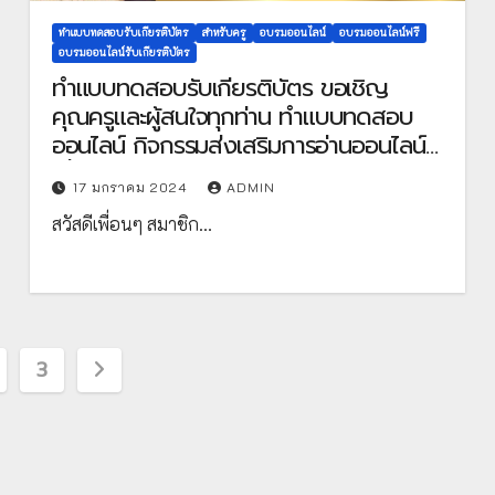
ทำแบบทดสอบรับเกียรติบัตร
สำหรับครู
อบรมออนไลน์
อบรมออนไลน์ฟรี
อบรมออนไลน์รับเกียรติบัตร
ทำแบบทดสอบรับเกียรติบัตร ขอเชิญ
คุณครูและผู้สนใจทุกท่าน ทำแบบทดสอบ
ออนไลน์ กิจกรรมส่งเสริมการอ่านออนไลน์
เนื่องในวันพ่อขุนรามคำแหงมหาราช ประจำ
17 มกราคม 2024
ADMIN
ปี 2567 (17 มกราคม) ผ่านเกณฑ์ที่กำหนด
สวัสดีเพื่อนๆ สมาชิก…
75% ขึ้นไป รับเกียรติบัตรทาง E-mail จัด
ทำโดย ห้องสมุดประชาชนอำเภอกุยบุรี
จังหวัดประจวบคีรีขันธ์
3
tion