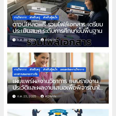
งานวิชาการ
สำหรับครู
สำหรับผู้สนใจ
ดาวน์โหลดฟรี รวมไฟล์เอกสาร เตรียม
ประเมินสมศ.ระดับการศึกษาขั้นพื้นฐาน
ก.ค. 26, 2025
ADMIN
งานวิชาการ
สำหรับครู
สำหรับผู้สนใจ
เผยแพร่ผลงานวิชาการ
เอกสารเสนอขอรางวัล
เผยแพร่ผลงานวิชาการ แบบรายงาน
ประวัติและผลงานเสนอเพื่อพิจารณาใน
โครงการครูดีในดวงใจ ประจำปี 2568
ก.ค. 23, 2025
ADMIN
ครั้งที่ 22