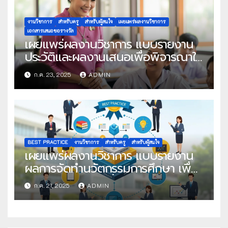
งานวิชาการ
สำหรับครู
สำหรับผู้สนใจ
เผยแพร่ผลงานวิชาการ
เอกสารเสนอขอรางวัล
เผยแพร่ผลงานวิชาการ แบบรายงาน
ประวัติและผลงานเสนอเพื่อพิจารณาใน
โครงการครูดีในดวงใจ ประจำปี 2568
ก.ค. 23, 2025
ADMIN
ครั้งที่ 22
BEST PRACTICE
งานวิชาการ
สำหรับครู
สำหรับผู้สนใจ
เผยแพร่ผลงานวิชาการ แบบรายงาน
ผลการจัดทำนวัตกรรมการศึกษา เพื่อ
คัดเลือกวิธีปฏิบัติที่เป็นเลิศ
ก.ค. 21, 2025
ADMIN