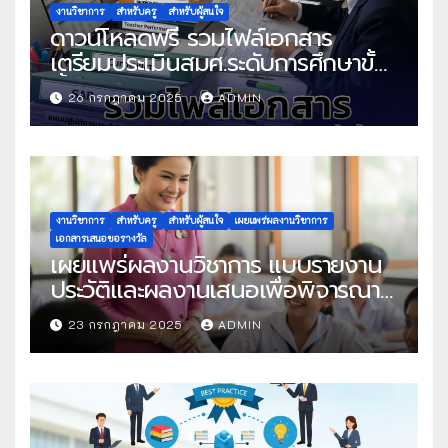
งานวิชาการ
สำหรับครู
สำหรับผู้สนใจ
ดาวน์โหลดฟรี รวมไฟล์เอกสาร
เตรียมประเมินสมศ.ระดับการศึกษาขั้น
พื้นฐาน
26 กรกฎาคม 2025
ADMIN
งานวิชาการ
สำหรับครู
สำหรับผู้สนใจ
เผยแพร่ผลงานวิชาการ
เอกสารเสนอขอรางวัล
เผยแพร่ผลงานวิชาการ แบบรายงาน
ประวัติและผลงานเสนอเพื่อพิจารณา
ในโครงการครูดีในดวงใจ ประจำปี
23 กรกฎาคม 2025
ADMIN
2568 ครั้งที่ 22