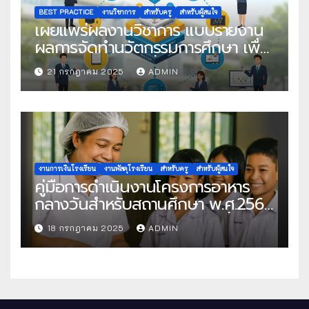
BEST PRACTICE
งานวิชาการ
สำหรับครู
สำหรับผู้สนใจ
เผยแพร่ผลงานวิชาการ แบบรายงาน
ผลการจัดทำนวัตกรรมการศึกษา เพื่อ
คัดเลือกวิธีปฏิบัติที่เป็นเลิศ
21 กรกฎาคม 2025
ADMIN
งานการเงินโรงเรียน
งานพัสดุโรงเรียน
สำหรับครู
สำหรับผู้สนใจ
คู่มือการดำเนินงานโครงการอาหาร
กลางวันสำหรับสถานศึกษา พ.ศ.2568
แนวทางครบถ้วนสู่การจัดการที่มี
18 กรกฎาคม 2025
ADMIN
ประสิทธิภาพ