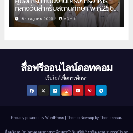
คู่มือการดำเนินงานโครงการอาหาร
กลางวันสำหรับสถานศึกษา พ.ศ.2568
แนวทางครบถ้วนสู่การจัดการที่มี
18 กรกฎาคม 2025
ADMIN
ประสิทธิภาพ
สื่อฟรีออนไลน์ดอทคอม
เว็บไซต์เพื่อการศึกษา
Proudly powered by WordPress
|
Theme: Newsup by
Themeansar
.
สื่อฟรีออนไลน์ดอทคอม
ข่าวสาร
เพื่อนครู
นักเรียน
วิจัย
วิชาชีพครู
อบรม
ดาวน์โหลด