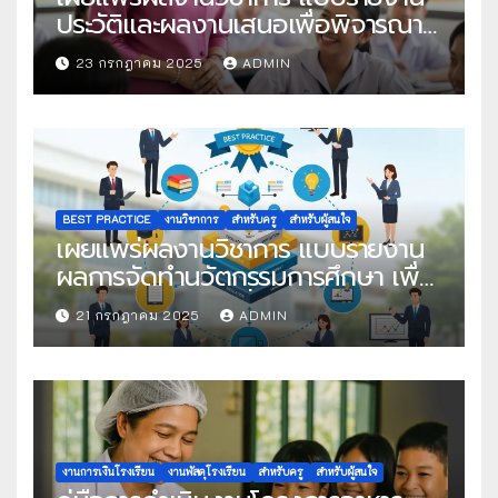
ประวัติและผลงานเสนอเพื่อพิจารณา
ในโครงการครูดีในดวงใจ ประจำปี
23 กรกฎาคม 2025
ADMIN
2568 ครั้งที่ 22
BEST PRACTICE
งานวิชาการ
สำหรับครู
สำหรับผู้สนใจ
เผยแพร่ผลงานวิชาการ แบบรายงาน
ผลการจัดทำนวัตกรรมการศึกษา เพื่อ
คัดเลือกวิธีปฏิบัติที่เป็นเลิศ
21 กรกฎาคม 2025
ADMIN
งานการเงินโรงเรียน
งานพัสดุโรงเรียน
สำหรับครู
สำหรับผู้สนใจ