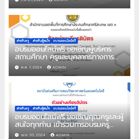
พัฒนาสมรรถนะ Digital Literacy
จำนวน 2 ชั่วโมง จัดโดย สถาบัน
คุณวุฒิวิชาชีพ (องค์การมหาชน)
สำหรับครู
สำหรับผู้สนใจ
อบรมออนไลน์ฟรี
อบรมออนไลน์ฟรี ขอเชิญผู้บริหาร
สถานศึกษา ครูและบุคลากรทางการ
ศึกษา และผู้ที่มีความสนใจเข้าร่วม
พ.ค. 7, 2024
ADMIN
อบรมเชิงปฏิบัติการระบบออนไลน์ ผ่าน
สถานีทีวีดิจิทัล สพป.ศรีสะเกษ เขต 3
(SSK3 Channel) หลักสูตร อบรมเชิง
ปฏิบัติการ “ICT เพื่อการบริหารสถาน
ศึกษา ” วันอังคารที่ 7 พฤษภาคม
2567 เวลา 09.00 น. เป็นต้นไป จัด
สำหรับครู
สำหรับผู้สนใจ
อบรมออนไลน์ฟรี
อบรมออนไลน์ฟรี ขอเชิญคุณครูและผู้
โดย สพป.ศรีสะเกษ เขต 3
สนใจทุกท่าน เข้าร่วมการอบรมครู
ด้วยระบบออนไลน์ หลักสูตร อบรมการ
เม.ย. 30, 2024
ADMIN