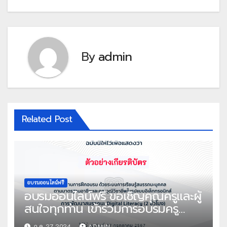
By
admin
Related Post
อบรมออนไลน์ฟรี
อบรมออนไลน์ฟรี ขอเชิญคุณครูและผู้
สนใจทุกท่าน เข้าร่วมการอบรมครู
ด้วยระบบออนไลน์ หลักสูตร การ
ก.ค. 27, 2024
ADMIN