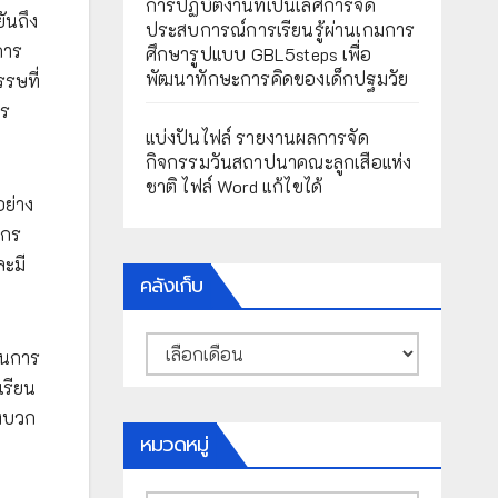
การปฏิบัติงานที่เป็นเลิศการจัด
ันถึง
ประสบการณ์การเรียนรู้ผ่านเกมการ
การ
ศึกษารูปแบบ GBL5steps เพื่อ
พัฒนาทักษะการคิดของเด็กปฐมวัย
รษที่
าร
แบ่งปันไฟล์ รายงานผลการจัด
กิจกรรมวันสถาปนาคณะลูกเสือแห่ง
ชาติ ไฟล์ Word แก้ไขได้
ย่าง
์กร
ละมี
คลังเก็บ
คลัง
ยนการ
เก็บ
เรียน
ิงบวก
หมวดหมู่