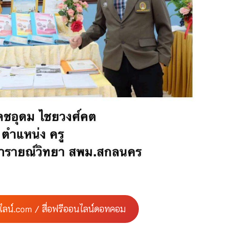
ไลน์.com / สื่อฟรีออนไลน์ดอทคอม