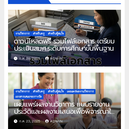
งานวิชาการ
สำหรับครู
สำหรับผู้สนใจ
ดาวน์โหลดฟรี รวมไฟล์เอกสาร เตรียม
ประเมินสมศ.ระดับการศึกษาขั้นพื้นฐาน
ก.ค. 26, 2025
ADMIN
งานวิชาการ
สำหรับครู
สำหรับผู้สนใจ
เผยแพร่ผลงานวิชาการ
เอกสารเสนอขอรางวัล
เผยแพร่ผลงานวิชาการ แบบรายงาน
ประวัติและผลงานเสนอเพื่อพิจารณาใน
โครงการครูดีในดวงใจ ประจำปี 2568
ก.ค. 23, 2025
ADMIN
ครั้งที่ 22