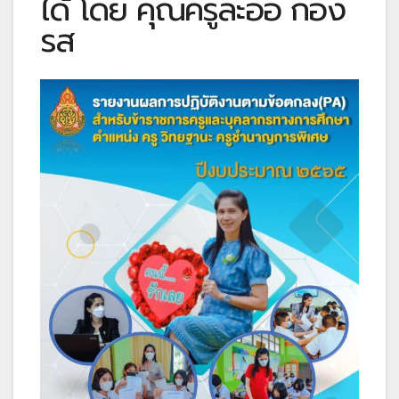
ได้ โดย คุณครูละออ กอง
รส