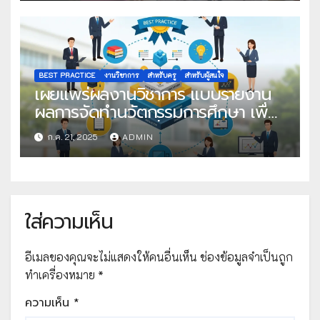
BEST PRACTICE
งานวิชาการ
สำหรับครู
สำหรับผู้สนใจ
เผยแพร่ผลงานวิชาการ แบบรายงาน
ผลการจัดทำนวัตกรรมการศึกษา เพื่อ
คัดเลือกวิธีปฏิบัติที่เป็นเลิศ
ก.ค. 21, 2025
ADMIN
ใส่ความเห็น
อีเมลของคุณจะไม่แสดงให้คนอื่นเห็น
ช่องข้อมูลจำเป็นถูก
ทำเครื่องหมาย
*
ความเห็น
*