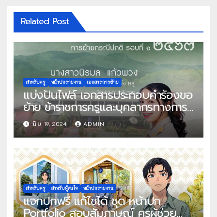
Related Post
สำหรับครู
หน้าปกรายงาน
เอกสารการย้าย
แบ่งปันไฟล์ เอกสารประกอบคำร้องขอ
ย้าย ข้าราชการครูและบุคลากรทางการ
ศึกษา ตำแหน่งครู สังกัดกระทรวง
มิ.ย. 19, 2024
ADMIN
ศึกษาธิการ การย้ายกรณีปกติ รอบที่ 1
พ.ศ.2567 พร้อมหน้าปก โดย คุณครู
นิรมล แก้วพวง
สำหรับครู
สำหรับผู้สนใจ
หน้าปกรายงาน
แจกปกฟรี แก้ไขได้ ชุด หน้าปก
Portfolio สอบสัมภาษณ์ ครูผู้ช่วย