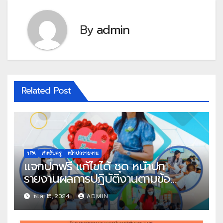
By
admin
Related Post
วPA
สำหรับครู
หน้าปกรายงาน
แจกปกฟรี แก้ไขได้ ชุด หน้าปก
รายงานผลการปฏิบัติงานตามข้อ
ตกลง(PA) สำหรับข้าราชการครูและ
พ.ค. 15, 2024
ADMIN
บุคลากรทางการศึกษา ตำแหน่ง ครู
ไฟล์ Power Point แก้ไขได้ โดย