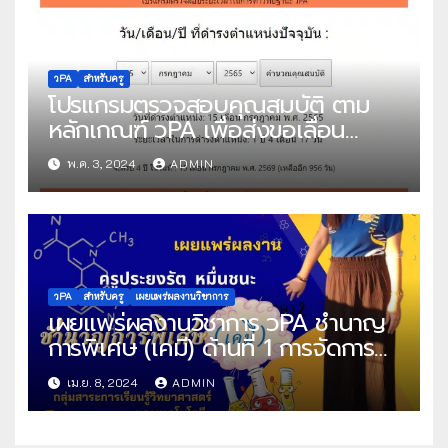
คุณครูละออ กองรส
วPA
สำหรับครู
โปรแกรมตรวจสอบคุณสมบัติ ตาม
หลักเกณฑ์ วPA เพื่อส่งขอเลื่อน
วิทยฐานะ
พ.ค. 3, 2024
ADMIN
วPA
สำหรับครู
เผยแพร่ผลงานวิชาการ
เผยแพร่ผลงานวิชาการ วPA ชำนาญ
การพิเศษ (เคมี) ด้านที่ 1 การจัดการ
เรียนการสอน แผนการสอน คลิปวีดีโอ
เม.ย. 8, 2024
ADMIN
สอน คลิปวีดีโอแรงบันดาลใจ ด้านที่ 2
ด้านผลลัพธ์ไฟล์วีดีโอ ไฟล์ภาพ และ