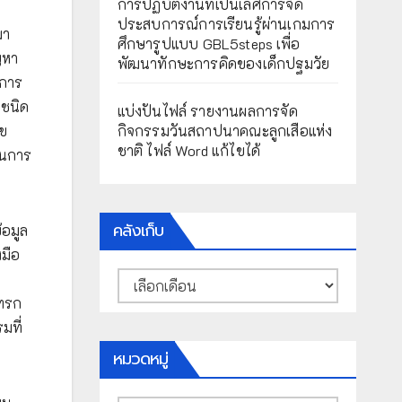
การปฏิบัติงานที่เป็นเลิศการจัด
ประสบการณ์การเรียนรู้ผ่านเกมการ
มา
ศึกษารูปแบบ GBL5steps เพื่อ
ญหา
พัฒนาทักษะการคิดของเด็กปฐมวัย
กการ
 ชนิด
แบ่งปันไฟล์ รายงานผลการจัด
ไข
กิจกรรมวันสถาปนาคณะลูกเสือแห่ง
ชาติ ไฟล์ Word แก้ไขได้
งในการ
คลังเก็บ
้อมูล
งมือ
คลัง
เก็บ
แทรก
มที่
หมวดหมู่