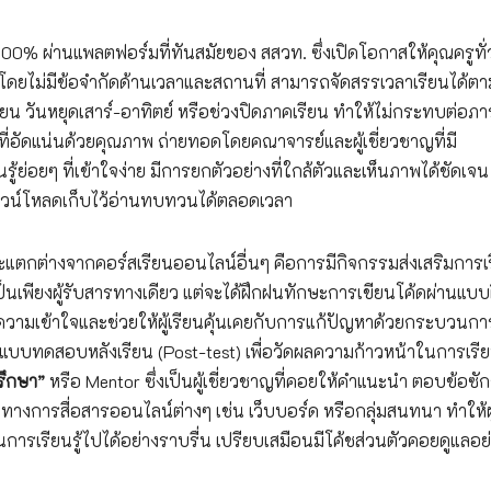
100% ผ่านแพลตฟอร์มที่ทันสมัยของ สสวท. ซึ่งเปิดโอกาสให้คุณครูทั่
น โดยไม่มีข้อจำกัดด้านเวลาและสถานที่ สามารถจัดสรรเวลาเรียนได้ตา
ยน วันหยุดเสาร์-อาทิตย์ หรือช่วงปิดภาคเรียน ทำให้ไม่กระทบต่อภา
อัดแน่นด้วยคุณภาพ ถ่ายทอดโดยคณาจารย์และผู้เชี่ยวชาญที่มี
ย่อยๆ ที่เข้าใจง่าย มีการยกตัวอย่างที่ใกล้ตัวและเห็นภาพได้ชัดเจน
ดาวน์โหลดเก็บไว้อ่านทบทวนได้ตลอดเวลา
ะแตกต่างจากคอร์สเรียนออนไลน์อื่นๆ คือการมีกิจกรรมส่งเสริมการเรี
้เป็นเพียงผู้รับสารทางเดียว แต่จะได้ฝึกฝนทักษะการเขียนโค้ดผ่านแบบ
ามเข้าใจและช่วยให้ผู้เรียนคุ้นเคยกับการแก้ปัญหาด้วยกระบวนกา
บบทดสอบหลังเรียน (Post-test) เพื่อวัดผลความก้าวหน้าในการเรียน
รึกษา”
หรือ Mentor ซึ่งเป็นผู้เชี่ยวชาญที่คอยให้คำแนะนำ ตอบข้อซั
งทางการสื่อสารออนไลน์ต่างๆ เช่น เว็บบอร์ด หรือกลุ่มสนทนา ทำให้ผู
นการเรียนรู้ไปได้อย่างราบรื่น เปรียบเสมือนมีโค้ชส่วนตัวคอยดูแลอย