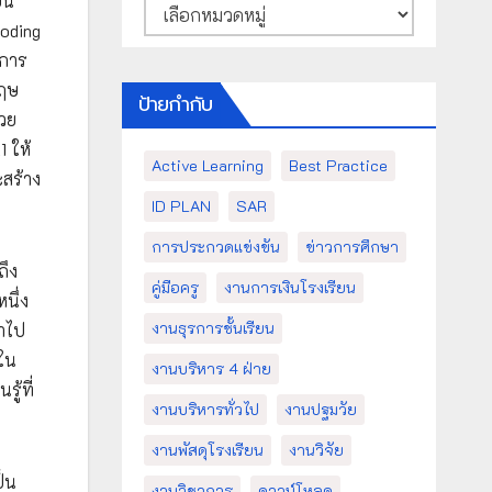
ยน
หมวด
Coding
หมู่
 การ
กฤษ
ป้ายกำกับ
่วย
 ให้
Active Learning
Best Practice
ะสร้าง
ID PLAN
SAR
การประกวดแข่งขัน
ข่าวการศึกษา
ถึง
คู่มือครู
งานการเงินโรงเรียน
นึ่ง
งานธุรการชั้นเรียน
่าไป
นใน
งานบริหาร 4 ฝ่าย
ู้ที่
งานบริหารทั่วไป
งานปฐมวัย
งานพัสดุโรงเรียน
งานวิจัย
ป็น
งานวิชาการ
ดาวน์โหลด