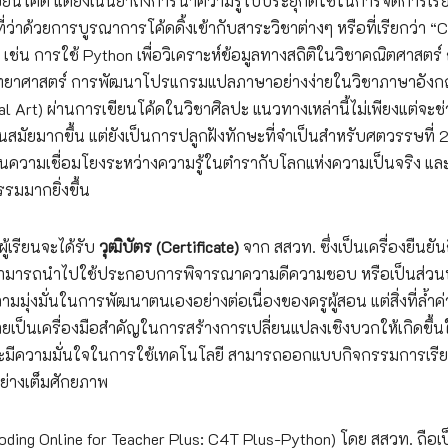
ียนโค้ด แต่ยังเน้นย้ำถึงการนำความรู้ไปประยุกต์ใช้ในการจัดการเรี
ว่าด้วยการบูรณาการโค้ดดิ้งเข้ากับสาระวิชาต่างๆ หรือที่เรียกว่า “
เช่น การใช้ Python เพื่อวิเคราะห์ข้อมูลทางสถิติในวิชาคณิตศาสตร์
ิทยาศาสตร์ การพัฒนาโปรแกรมแปลภาษาอย่างง่ายในวิชาภาษาอัง
al Art) ผ่านการเขียนโค้ดในวิชาศิลปะ แนวทางเหล่านี้ไม่เพียงแต่จะช
ัยมากขึ้น แต่ยังเป็นการปลูกฝังทักษะที่จำเป็นสำหรับศตวรรษที่ 21
เห็นความเชื่อมโยงระหว่างความรู้ในตำรากับโลกแห่งความเป็นจริง แล
มมากยิ่งขึ้น
ู้เรียนจะได้รับ
วุฒิบัตร (Certificate)
จาก สสวท. ซึ่งเป็นเครื่องยืนยัน
รนี้สามารถนำไปใช้ประกอบการพิจารณาความดีความชอบ หรือเป็นส่วนห
มมุ่งมั่นในการพัฒนาตนเองอย่างต่อเนื่องของครูผู้สอน แต่สิ่งที่ล้ำค
กลายเป็นเครื่องมือสำคัญในการสร้างการเปลี่ยนแปลงเชิงบวกให้เกิดขึ้
้จะมีความมั่นใจในการใช้เทคโนโลยี สามารถออกแบบกิจกรรมการเรียนร
ย่างเต็มศักยภาพ
ing Online for Teacher Plus: C4T Plus-Python) โดย สสวท. ถือเ