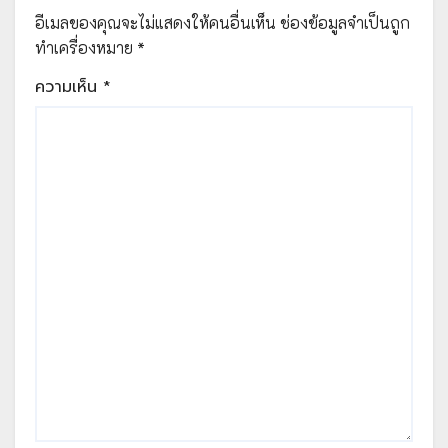
2567 เวลา 09.00 น. เป็นต้นไป จัด
อีเมลของคุณจะไม่แสดงให้คนอื่นเห็น
ช่องข้อมูลจำเป็นถูก
โดย สพป.ศรีสะเกษ เขต 3
ทำเครื่องหมาย
*
ความเห็น
*