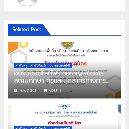
Related Post
สำหรับครู
สำหรับผู้สนใจ
อบรมออนไลน์ฟรี
อบรมออนไลน์ฟรี ขอเชิญผู้บริหาร
สถานศึกษา ครูและบุคลากรทางการ
ศึกษา และผู้ที่มีความสนใจเข้าร่วม
พ.ค. 7, 2024
ADMIN
อบรมเชิงปฏิบัติการระบบออนไลน์ ผ่าน
สถานีทีวีดิจิทัล สพป.ศรีสะเกษ เขต 3
(SSK3 Channel) หลักสูตร อบรมเชิง
ปฏิบัติการ “ICT เพื่อการบริหารสถาน
ศึกษา ” วันอังคารที่ 7 พฤษภาคม
สำหรับครู
สำหรับผู้สนใจ
อบรมออนไลน์ฟรี