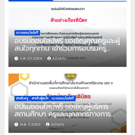
อบรมออนไลน์ฟรี
อบรมออนไลน์ฟรี ขอเชิญคุณครูและผู้
สนใจทุกท่าน เข้าร่วมการอบรมครู
ด้วยระบบออนไลน์ หลักสูตร การ
ก.ค. 27, 2024
ADMIN
พัฒนาสมรรถนะ Digital Literacy
จำนวน 2 ชั่วโมง จัดโดย สถาบัน
คุณวุฒิวิชาชีพ (องค์การมหาชน)
สำหรับครู
สำหรับผู้สนใจ
อบรมออนไลน์ฟรี
อบรมออนไลน์ฟรี ขอเชิญผู้บริหาร
สถานศึกษา ครูและบุคลากรทางการ
ศึกษา และผู้ที่มีความสนใจเข้าร่วม
พ.ค. 7, 2024
ADMIN
อบรมเชิงปฏิบัติการระบบออนไลน์ ผ่าน