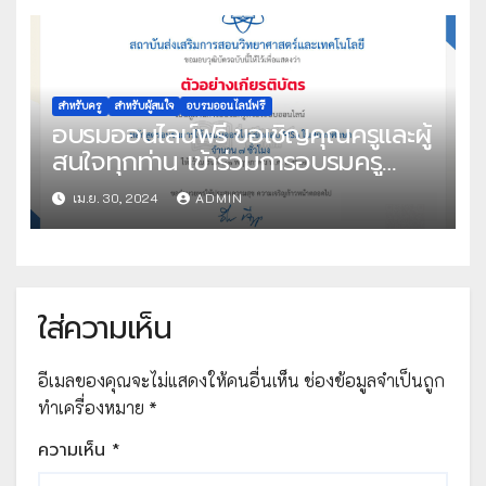
สถานีทีวีดิจิทัล สพป.ศรีสะเกษ เขต 3
(SSK3 Channel) หลักสูตร อบรมเชิง
ปฏิบัติการ “ICT เพื่อการบริหารสถาน
ศึกษา ” วันอังคารที่ 7 พฤษภาคม
2567 เวลา 09.00 น. เป็นต้นไป จัด
สำหรับครู
สำหรับผู้สนใจ
อบรมออนไลน์ฟรี
อบรมออนไลน์ฟรี ขอเชิญคุณครูและผู้
โดย สพป.ศรีสะเกษ เขต 3
สนใจทุกท่าน เข้าร่วมการอบรมครู
ด้วยระบบออนไลน์ หลักสูตร อบรมการ
เม.ย. 30, 2024
ADMIN
ใช้ระบบออนไลน์ข้อสอบ PISA ในสถาน
ศึกษา จัดโดย สถาบันส่งเสริมการสอน
วิทยาศาสตร์และเทคโนโลยี
ใส่ความเห็น
อีเมลของคุณจะไม่แสดงให้คนอื่นเห็น
ช่องข้อมูลจำเป็นถูก
ทำเครื่องหมาย
*
ความเห็น
*