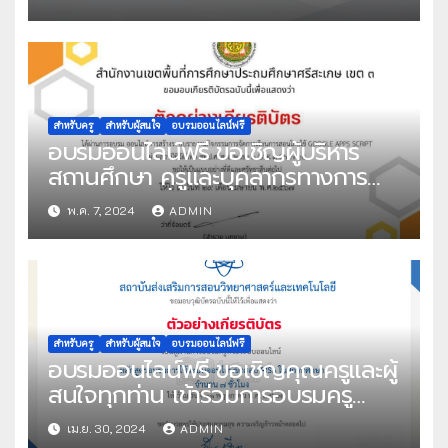
พัฒนาสมรรถนะ Digital Literacy
จำนวน 2 ชั่วโมง จัดโดย สถาบัน
คุณวุฒิวิชาชีพ (องค์การมหาชน)
สำหรับครู
สำหรับผู้สนใจ
อบรมออนไลน์ฟรี
อบรมออนไลน์ฟรี ขอเชิญผู้บริหาร
สถานศึกษา ครูและบุคลากรทางการ
ศึกษา และผู้ที่มีความสนใจเข้าร่วม
พ.ค. 7, 2024
ADMIN
อบรมเชิงปฏิบัติการระบบออนไลน์ ผ่าน
สถานีทีวีดิจิทัล สพป.ศรีสะเกษ เขต 3
(SSK3 Channel) หลักสูตร อบรมเชิง
ปฏิบัติการ “ICT เพื่อการบริหารสถาน
ศึกษา ” วันอังคารที่ 7 พฤษภาคม
2567 เวลา 09.00 น. เป็นต้นไป จัด
สำหรับครู
สำหรับผู้สนใจ
อบรมออนไลน์ฟรี
อบรมออนไลน์ฟรี ขอเชิญคุณครูและผู้
โดย สพป.ศรีสะเกษ เขต 3
สนใจทุกท่าน เข้าร่วมการอบรมครู
ด้วยระบบออนไลน์ หลักสูตร อบรมการ
เม.ย. 30, 2024
ADMIN
ใช้ระบบออนไลน์ข้อสอบ PISA ในสถาน