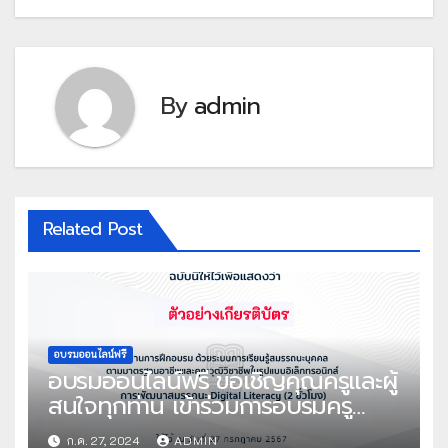
By
admin
Related Post
อบรมออนไลน์ฟรี
อบรมออนไลน์ฟรี ขอเชิญคุณครูและผู้
สนใจทุกท่าน เข้าร่วมการอบรมครู
ด้วยระบบออนไลน์ หลักสูตร การ
ก.ค. 27, 2024
ADMIN