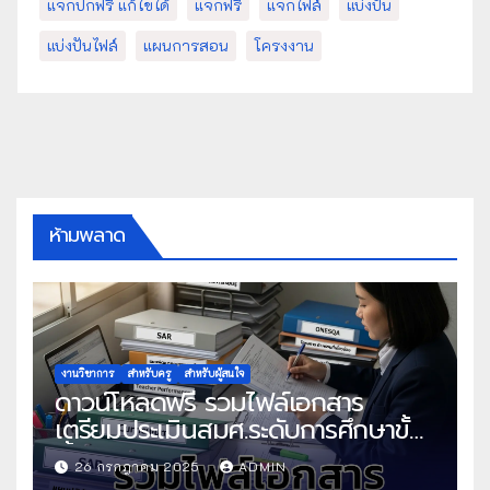
แจกปกฟรี แก้ไขได้
แจกฟรี
แจกไฟล์
แบ่งปัน
แบ่งปันไฟล์
แผนการสอน
โครงงาน
ห้ามพลาด
งานวิชาการ
สำหรับครู
สำหรับผู้สนใจ
ดาวน์โหลดฟรี รวมไฟล์เอกสาร
เตรียมประเมินสมศ.ระดับการศึกษาขั้น
พื้นฐาน
26 กรกฎาคม 2025
ADMIN