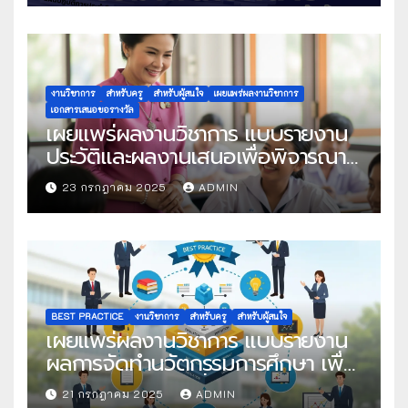
งานวิชาการ
สำหรับครู
สำหรับผู้สนใจ
เผยแพร่ผลงานวิชาการ
เอกสารเสนอขอรางวัล
เผยแพร่ผลงานวิชาการ แบบรายงาน
ประวัติและผลงานเสนอเพื่อพิจารณา
ในโครงการครูดีในดวงใจ ประจำปี
23 กรกฎาคม 2025
ADMIN
2568 ครั้งที่ 22
BEST PRACTICE
งานวิชาการ
สำหรับครู
สำหรับผู้สนใจ
เผยแพร่ผลงานวิชาการ แบบรายงาน
ผลการจัดทำนวัตกรรมการศึกษา เพื่อ
คัดเลือกวิธีปฏิบัติที่เป็นเลิศ
21 กรกฎาคม 2025
ADMIN