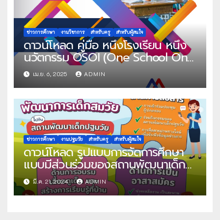
ข่าวการศึกษา
งานวิชาการ
สำหรับครู
สำหรับผู้สนใจ
ดาวน์โหลด คู่มือ หนึ่งโรงเรียน หนึ่ง
นวัตกรรม OSOI (One School One
Innovation)
เม.ย. 6, 2025
ADMIN
ข่าวการศึกษา
งานปฐมวัย
สำหรับครู
สำหรับผู้สนใจ
ดาวน์โหลด รูปแบบการจัดการศึกษา
แบบมีส่วนร่วมของสถานพัฒนาเด็ก
ปฐมวัยในประเทศไทย ด้านการส่งเสริม
มี.ค. 21, 2024
ADMIN
พ่อแม่ ผู้ปกครอง โดย สภาการศึกษา
กระทรวงศึกษาธิการ