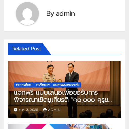
By
admin
Related Post
ข่าวการศึกษา
งานวิชาการ
เอกสารเสนอขอรางวัล
แจกฟรี แบบเสนอเพื่อขอรับการ
พิจารณาเชิดชูเกียรติ “๑๐,๐๐๐ คุรุชน
คนคุณธรรม” ของผู้บริหารสถานศึกษา
ก.ค. 3, 2025
ADMIN