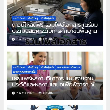
งานวิชาการ
สำหรับครู
สำหรับผู้สนใจ
ดาวน์โหลดฟรี รวมไฟล์เอกสาร เตรียม
ประเมินสมศ.ระดับการศึกษาขั้นพื้นฐาน
ก.ค. 26, 2025
ADMIN
งานวิชาการ
สำหรับครู
สำหรับผู้สนใจ
เผยแพร่ผลงานวิชาการ
เอกสารเสนอขอรางวัล
เผยแพร่ผลงานวิชาการ แบบรายงาน
ประวัติและผลงานเสนอเพื่อพิจารณาใน
โครงการครูดีในดวงใจ ประจำปี 2568
ก.ค. 23, 2025
ADMIN
ครั้งที่ 22