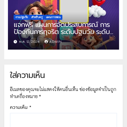
งานปฐมวัย
สำหรับครู
แผนการสอน
แจกฟรี แผนการจัดประสบการณ์ การ
ป้องกันการทุจริต ระดับปฐมวัย ระดับ
ก่อนวัยเรียน ไฟล์ Word แก้ไขได้ โดย
พ.ค. 12, 2024
ADMIN
ครูดา ดาโบกี้
ใส่ความเห็น
อีเมลของคุณจะไม่แสดงให้คนอื่นเห็น
ช่องข้อมูลจำเป็นถูก
ทำเครื่องหมาย
*
ความเห็น
*