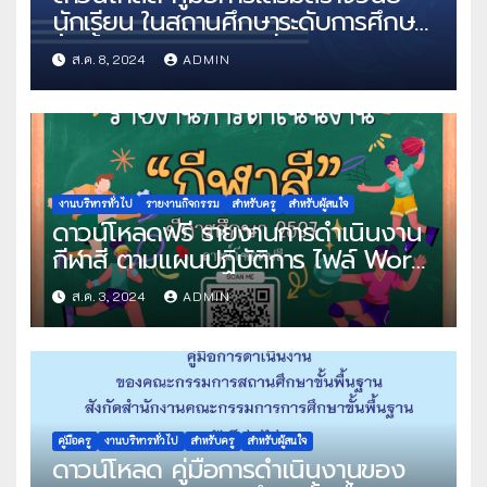
นักเรียน ในสถานศึกษาระดับการศึกษา
ขั้นพื้นฐาน ด้านความซื่อสัตย์สุจริต
ส.ค. 8, 2024
ADMIN
โดยสำนักงานเลขาธิการสภาการศึกษา
งานบริหารทั่วไป
รายงานกิจกรรม
สำหรับครู
สำหรับผู้สนใจ
ดาวน์โหลดฟรี รายงานการดำเนินงาน
กีฬาสี ตามแผนปฏิบัติการ ไฟล์ Word
แก้ไขได้
ส.ค. 3, 2024
ADMIN
คู่มือครู
งานบริหารทั่วไป
สำหรับครู
สำหรับผู้สนใจ
ดาวน์โหลด คู่มือการดำเนินงานของ