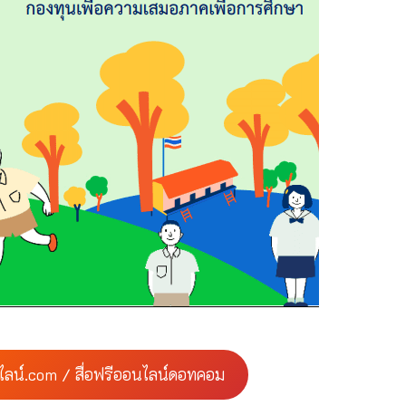
ไลน์.com / สื่อฟรีออนไลน์ดอทคอม