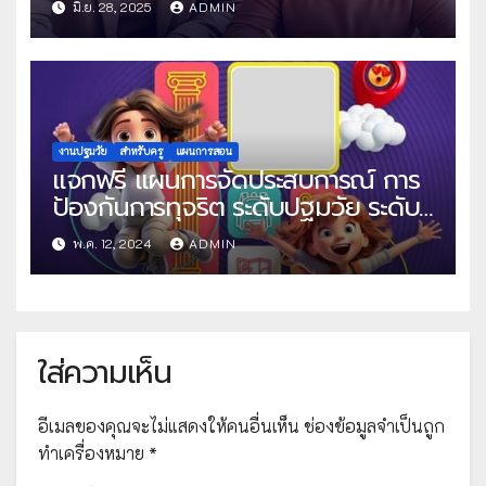
มิ.ย. 28, 2025
ADMIN
งานปฐมวัย
สำหรับครู
แผนการสอน
แจกฟรี แผนการจัดประสบการณ์ การ
ป้องกันการทุจริต ระดับปฐมวัย ระดับ
ก่อนวัยเรียน ไฟล์ Word แก้ไขได้ โดย
พ.ค. 12, 2024
ADMIN
ครูดา ดาโบกี้
ใส่ความเห็น
อีเมลของคุณจะไม่แสดงให้คนอื่นเห็น
ช่องข้อมูลจำเป็นถูก
ทำเครื่องหมาย
*