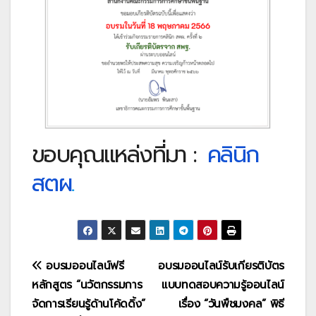
ขอบคุณแหล่งที่มา :
คลินิก
สตผ
.
แนะแนว
อบรมออนไลน์ฟรี
อบรมออนไลน์รับเกียรติบัตร
หลักสูตร “นวัตกรรมการ
แบบทดสอบความรู้ออนไลน์
เรื่อง
จัดการเรียนรู้ด้านโค้ดดิ้ง”
เรื่อง “วันพืชมงคล” พิธี