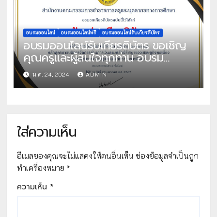
เสมอภาคทางการศึกษา (กสศ.)
อบรมออนไลน์
อบรมออนไลน์ฟรี
อบรมออนไลน์รับเกียรติบัตร
อบรมออนไลน์รับเกียรติบัตร ขอเชิญ
คุณครูและผู้สนใจทุกท่าน อบรม
ออนไลน์หลักสูตร e-Learning ของ
ม.ค. 24, 2024
ADMIN
สำนักงาน ก.ค.ศ. หลักสูตร DPA และ
ครูฉลาดรู้ด้านการเงิน รับเกียรติบัตร
จาก ก.ค.ศ. ประจำปี 2567 จัดทำโดย
สำนักงาน ก.ค.ศ.
ใส่ความเห็น
อีเมลของคุณจะไม่แสดงให้คนอื่นเห็น
ช่องข้อมูลจำเป็นถูก
ทำเครื่องหมาย
*
ความเห็น
*