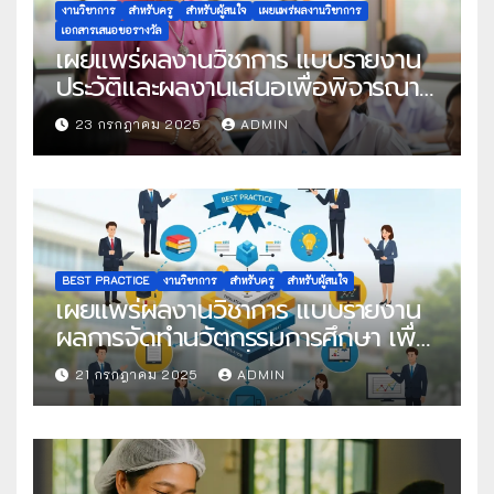
งานวิชาการ
สำหรับครู
สำหรับผู้สนใจ
เผยแพร่ผลงานวิชาการ
เอกสารเสนอขอรางวัล
เผยแพร่ผลงานวิชาการ แบบรายงาน
ประวัติและผลงานเสนอเพื่อพิจารณา
ในโครงการครูดีในดวงใจ ประจำปี
23 กรกฎาคม 2025
ADMIN
2568 ครั้งที่ 22
BEST PRACTICE
งานวิชาการ
สำหรับครู
สำหรับผู้สนใจ
เผยแพร่ผลงานวิชาการ แบบรายงาน
ผลการจัดทำนวัตกรรมการศึกษา เพื่อ
คัดเลือกวิธีปฏิบัติที่เป็นเลิศ
21 กรกฎาคม 2025
ADMIN