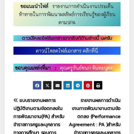
ขอแนะนำไฟล์
รายงานการดำเนินงานประเด็น
ท้าทายในการพัฒนาผลลัพธ์การเรียนรู้ของผู้เรียน
ตามวPA
ดาวน์โหลดไฟล์เอกสารจากลิงก์ด้านล่างนี้ นะครับ
ดาวน์โหลดไฟล์เอกสาร คลิกที่นี่
ขอบคุณแหล่งที่มา
:
คุณครูธันย์ชนก จันทะบุตร
แนะแนว
แบบรายงานผลการ
รายงานผลการดำเนิน
ปฏิบัติงานตามข้อตกลงใน
งานการพัฒนางานตามข้อ
เรื่อง
การพัฒนางาน(PA) สำหรับ
ตกลง (Performance
ข้าราชการครูและบุคลากร
Agreement : PA )สำหรับ
ทางการศึกษา รอบการ
ข้าราชการครูและบุคลากร