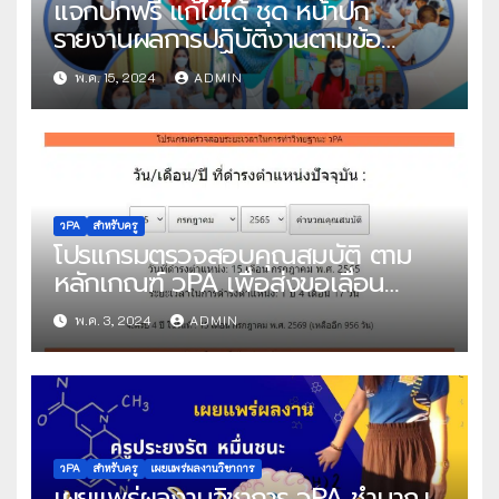
แจกปกฟรี แก้ไขได้ ชุด หน้าปก
รายงานผลการปฏิบัติงานตามข้อ
ตกลง(PA) สำหรับข้าราชการครูและ
พ.ค. 15, 2024
ADMIN
บุคลากรทางการศึกษา ตำแหน่ง ครู
ไฟล์ Power Point แก้ไขได้ โดย
คุณครูละออ กองรส
วPA
สำหรับครู
โปรแกรมตรวจสอบคุณสมบัติ ตาม
หลักเกณฑ์ วPA เพื่อส่งขอเลื่อน
วิทยฐานะ
พ.ค. 3, 2024
ADMIN
วPA
สำหรับครู
เผยแพร่ผลงานวิชาการ
เผยแพร่ผลงานวิชาการ วPA ชำนาญ