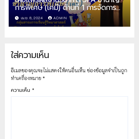
การพิเศษ (เคมี) ด้านที่ 1 การจัดการ
เรียนการสอน แผนการสอน คลิปวีดีโอ
เม.ย. 8, 2024
ADMIN
สอน คลิปวีดีโอแรงบันดาลใจ ด้านที่ 2
ด้านผลลัพธ์ไฟล์วีดีโอ ไฟล์ภาพ และ
ไฟล์PDF โดยคุณครูประยงรัต หมื่น
ชนะ
ใส่ความเห็น
อีเมลของคุณจะไม่แสดงให้คนอื่นเห็น
ช่องข้อมูลจำเป็นถูก
ทำเครื่องหมาย
*
ความเห็น
*