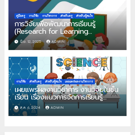
คู่มือครู
งานวิจัย
งานวิชาการ
สำหรับครู
สำหรับผู้สนใจ
การวิจัยเพื่อพัฒนาการเรียนรู้
(Research for Learning
Development)
มิ.ย. 12, 2025
ADMIN
งานวิจัย
สำหรับครู
สำหรับผู้สนใจ
เผยแพร่ผลงานวิชาการ
เผยแพร่ผลงานวิชาการ งานวิจัยในชั้น
เรียน เรื่องแนวการจัดการเรียนรู้
สำหรับครูผู้สอนวิทยาศาสตร์ ด้วยแนว
ส.ค. 6, 2024
ADMIN
การเสริมสร้างเจตคติวิทยาศาสตร์ด้วย
Active learning ระดับชั้นประถม
ศึกษาปีที่ 4 – 6 โดยคุณครูกมลพร
จิตต์จำนงค์