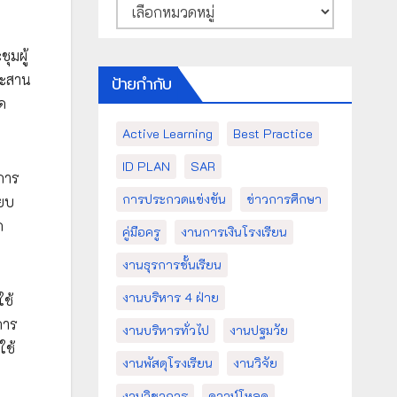
หมวด
หมู่
ุมผู้
ระสาน
ป้ายกำกับ
ด
Active Learning
Best Practice
ID PLAN
SAR
ิการ
การประกวดแข่งขัน
ข่าวการศึกษา
ียบ
ด
คู่มือครู
งานการเงินโรงเรียน
งานธุรการชั้นเรียน
งานบริหาร 4 ฝ่าย
ใช้
การ
งานบริหารทั่วไป
งานปฐมวัย
ใช้
งานพัสดุโรงเรียน
งานวิจัย
งานวิชาการ
ดาวน์โหลด