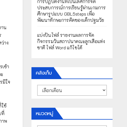
การปฏิบัติงานที่เป็นเลิศการจัด
ประสบการณ์การเรียนรู้ผ่านเกมการ
ศึกษารูปแบบ GBL5steps เพื่อ
พัฒนาทักษะการคิดของเด็กปฐมวัย
ถาน
ร
แบ่งปันไฟล์ รายงานผลการจัด
กิจกรรมวันสถาปนาคณะลูกเสือแห่ง
ว่าง
ชาติ ไฟล์ Word แก้ไขได้
รเข้า
คลังเก็บ
ละ
รมีใจ
คลัง
เก็บ
่ใช้
หมวดหมู่
ที่
สภาพ