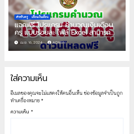
สำหรับครู
เลื่อนเงินเดือน
แจกฟรี โปรแกรม คำนวณเงินเดือน
ครู แบบร้อยละ ไฟล์ Excel สามารถ
คำนวณเงินเดือน ได้ทุกปีงบประมาณ
เม.ย. 16, 2024
ADMIN
โดย สถานีครูดอทคอม
ใส่ความเห็น
อีเมลของคุณจะไม่แสดงให้คนอื่นเห็น
ช่องข้อมูลจำเป็นถูก
ทำเครื่องหมาย
*
ความเห็น
*