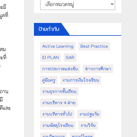
หมวด
ะมี
หมู่
ลที่
ป้ายกำกับ
Active Learning
Best Practice
ะสม
ที่
ID PLAN
SAR
ะ
การประกวดแข่งขัน
ข่าวการศึกษา
คู่มือครู
งานการเงินโรงเรียน
สถาน
งานธุรการชั้นเรียน
มี
งานบริหาร 4 ฝ่าย
ดีและ
งานบริหารทั่วไป
งานปฐมวัย
งานพัสดุโรงเรียน
งานวิจัย
ี
งานวิชาการ
ดาวน์โหลด