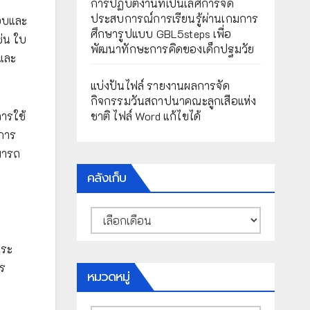
การปฏิบัติงานที่เป็นเลิศการจัด
ประสบการณ์การเรียนรู้ผ่านเกมการ
สอบและ
ศึกษารูปแบบ GBL5steps เพื่อ
่น ใบ
พัฒนาทักษะการคิดของเด็กปฐมวัย
บและ
แบ่งปันไฟล์ รายงานผลการจัด
กิจกรรมวันสถาปนาคณะลูกเสือแห่ง
ชาติ ไฟล์ Word แก้ไขได้
ารใช้
การ
มารถ
คลังเก็บ
คลัง
ง
เก็บ
กระ
าร
หมวดหมู่