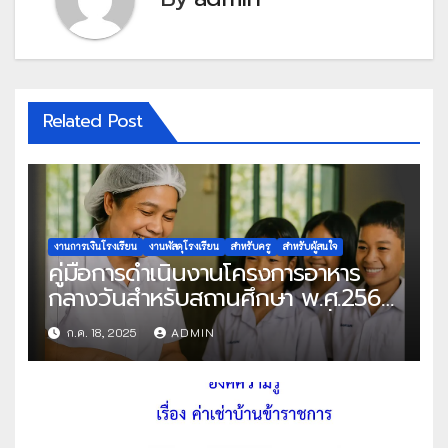
Related Post
งานการเงินโรงเรียน
งานพัสดุโรงเรียน
สำหรับครู
สำหรับผู้สนใจ
คู่มือการดำเนินงานโครงการอาหาร
กลางวันสำหรับสถานศึกษา พ.ศ.2568
แนวทางครบถ้วนสู่การจัดการที่มี
ก.ค. 18, 2025
ADMIN
ประสิทธิภาพ