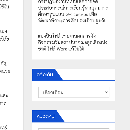
การปฏิบัติงานที่เป็นเลิศการจัด
ใช้ใน
ประสบการณ์การเรียนรู้ผ่านเกมการ
ศึกษารูปแบบ GBL5steps เพื่อ
พัฒนาทักษะการคิดของเด็กปฐมวัย
นเอง
แบ่งปันไฟล์ รายงานผลการจัด
วิสัย
กิจกรรมวันสถาปนาคณะลูกเสือแห่ง
ชาติ ไฟล์ Word แก้ไขได้
ำคัญ
หน่วย
คลังเก็บ
คลัง
าและ
เก็บ
การ
หมวดหมู่
ุทธ์