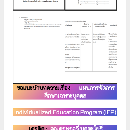
ขอแนะนำบทความเรื่อง
แผนการจัดการ
ศึกษาเฉพาะบุคคล
Individualized Education Program (IEP)
เครดิต :
คุณครูพรฉวี บุตตะโยธี