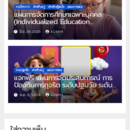
งานวิชาการ
สำหรับครู
สำหรับผู้สนใจ
แผนการสอน
แผนการจัดการศึกษาเฉพาะบุคคล
(Individualized Education
Programe : IEP)
มิ.ย. 28, 2025
ADMIN
งานปฐมวัย
สำหรับครู
แผนการสอน
แจกฟรี แผนการจัดประสบการณ์ การ
ป้องกันการทุจริต ระดับปฐมวัย ระดับ
ก่อนวัยเรียน ไฟล์ Word แก้ไขได้ โดย
พ.ค. 12, 2024
ADMIN
ครูดา ดาโบกี้
ใส่ความเห็น