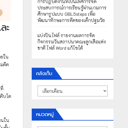
การปฏิบัติงานที่เป็นเลิศการจัด
ประสบการณ์การเรียนรู้ผ่านเกมการ
ศึกษารูปแบบ GBL5steps เพื่อ
พัฒนาทักษะการคิดของเด็กปฐมวัย
และ
แบ่งปันไฟล์ รายงานผลการจัด
กิจกรรมวันสถาปนาคณะลูกเสือแห่ง
ชาติ ไฟล์ Word แก้ไขได้
ทยใน
ามคิด
คลังเก็บ
คลัง
ี่
เก็บ
เติบโต
หมวดหมู่
ลานใน
นขั้น