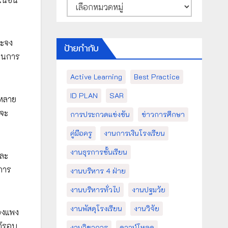
หมวด
หมู่
าะจง
ป้ายกำกับ
ถในการ
Active Learning
Best Practice
ID PLAN
SAR
กหลาย
งจะ
การประกวดแข่งขัน
ข่าวการศึกษา
คู่มือครู
งานการเงินโรงเรียน
งานธุรการชั้นเรียน
และ
การ
งานบริหาร 4 ฝ่าย
งานบริหารทั่วไป
งานปฐมวัย
งานพัสดุโรงเรียน
งานวิจัย
องแพง
ด้รอบ
งานวิชาการ
ดาวน์โหลด