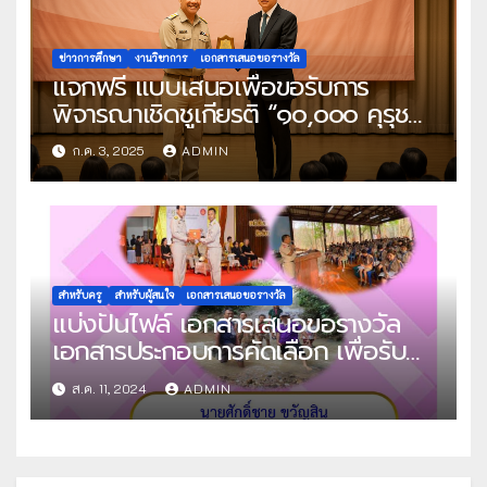
ข่าวการศึกษา
งานวิชาการ
เอกสารเสนอขอรางวัล
แจกฟรี แบบเสนอเพื่อขอรับการ
พิจารณาเชิดชูเกียรติ “๑๐,๐๐๐ คุรุชน
คนคุณธรรม” ของผู้บริหารสถานศึกษา
ก.ค. 3, 2025
ADMIN
สำหรับครู
สำหรับผู้สนใจ
เอกสารเสนอขอรางวัล
แบ่งปันไฟล์ เอกสารเสนอขอรางวัล
เอกสารประกอบการคัดเลือก เพื่อรับ
รางวัลพระพฤหัสบดี กลุ่มครู และ
ส.ค. 11, 2024
ADMIN
คณาจารย์ โดยคุณครูศักดิ์ชาย ขวัญ
สิน