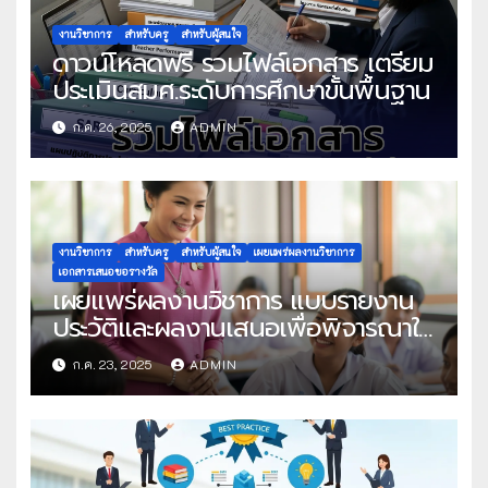
งานวิชาการ
สำหรับครู
สำหรับผู้สนใจ
ดาวน์โหลดฟรี รวมไฟล์เอกสาร เตรียม
ประเมินสมศ.ระดับการศึกษาขั้นพื้นฐาน
ก.ค. 26, 2025
ADMIN
งานวิชาการ
สำหรับครู
สำหรับผู้สนใจ
เผยแพร่ผลงานวิชาการ
เอกสารเสนอขอรางวัล
เผยแพร่ผลงานวิชาการ แบบรายงาน
ประวัติและผลงานเสนอเพื่อพิจารณาใน
โครงการครูดีในดวงใจ ประจำปี 2568
ก.ค. 23, 2025
ADMIN
ครั้งที่ 22