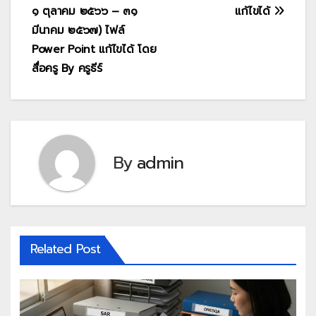
๑ ตุลาคม ๒๕๖๖ – ๓๑
แก้ไขได้
มีนาคม ๒๕๖๗) ไฟล์
Power Point แก้ไขได้ โดย
สื่อครู By ครูธีร์
By
admin
Related Post