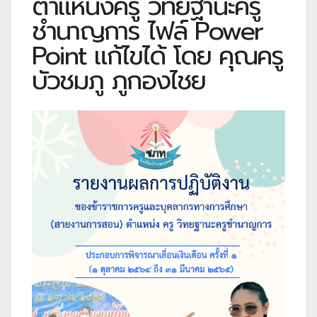
ตำแหน่งครู วิทยฐานะครู
ชำนาญการ ไฟล์ Power
Point แก้ไขได้ โดย คุณครู
บัวชมภู ภูกองไชย