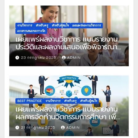
งานวิชาการ
สำหรับครู
สำหรับผู้สนใจ
เผยแพร่ผลงานวิชาการ
เอกสารเสนอขอรางวัล
เผยแพร่ผลงานวิชาการ แบบรายงาน
ประวัติและผลงานเสนอเพื่อพิจารณา
ในโครงการครูดีในดวงใจ ประจำปี
23 กรกฎาคม 2025
ADMIN
2568 ครั้งที่ 22
BEST PRACTICE
งานวิชาการ
สำหรับครู
สำหรับผู้สนใจ
เผยแพร่ผลงานวิชาการ แบบรายงาน
ผลการจัดทำนวัตกรรมการศึกษา เพื่อ
คัดเลือกวิธีปฏิบัติที่เป็นเลิศ
21 กรกฎาคม 2025
ADMIN