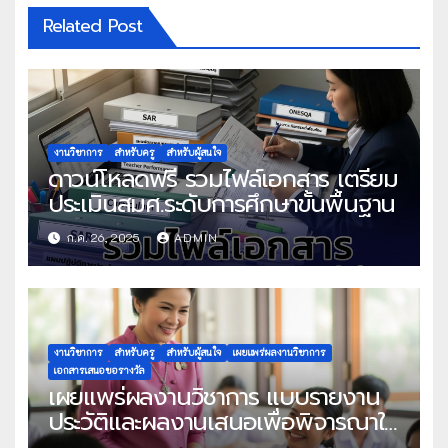
Related Post
งานวิชาการ
สำหรับครู
สำหรับผู้สนใจ
ดาวน์โหลดฟรี รวมไฟล์เอกสาร เตรียม
ประเมินสมศ.ระดับการศึกษาขั้นพื้นฐาน
ก.ค. 26, 2025
ADMIN
งานวิชาการ
สำหรับครู
สำหรับผู้สนใจ
เผยแพร่ผลงานวิชาการ
เอกสารเสนอขอรางวัล
เผยแพร่ผลงานวิชาการ แบบรายงาน
ประวัติและผลงานเสนอเพื่อพิจารณาใน
โครงการครูดีในดวงใจ ประจำปี 2568