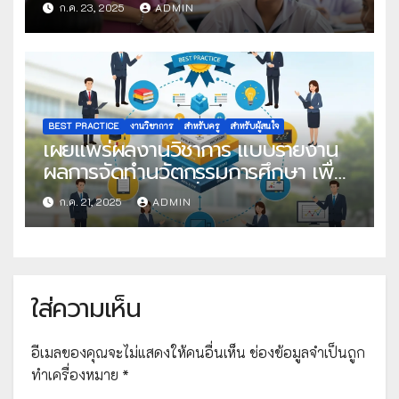
ก.ค. 23, 2025
ADMIN
ครั้งที่ 22
BEST PRACTICE
งานวิชาการ
สำหรับครู
สำหรับผู้สนใจ
เผยแพร่ผลงานวิชาการ แบบรายงาน
ผลการจัดทำนวัตกรรมการศึกษา เพื่อ
คัดเลือกวิธีปฏิบัติที่เป็นเลิศ
ก.ค. 21, 2025
ADMIN
ใส่ความเห็น
อีเมลของคุณจะไม่แสดงให้คนอื่นเห็น
ช่องข้อมูลจำเป็นถูก
ทำเครื่องหมาย
*