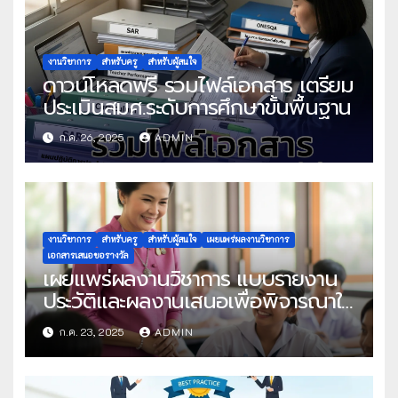
งานวิชาการ
สำหรับครู
สำหรับผู้สนใจ
ดาวน์โหลดฟรี รวมไฟล์เอกสาร เตรียม
ประเมินสมศ.ระดับการศึกษาขั้นพื้นฐาน
ก.ค. 26, 2025
ADMIN
งานวิชาการ
สำหรับครู
สำหรับผู้สนใจ
เผยแพร่ผลงานวิชาการ
เอกสารเสนอขอรางวัล
เผยแพร่ผลงานวิชาการ แบบรายงาน
ประวัติและผลงานเสนอเพื่อพิจารณาใน
โครงการครูดีในดวงใจ ประจำปี 2568
ก.ค. 23, 2025
ADMIN
ครั้งที่ 22