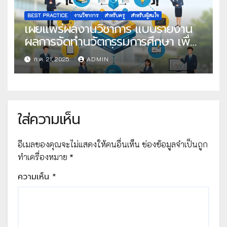
BEST PRACTICE
งานวิชาการ
สำหรับครู
สำหรับผู้สนใจ
เผยแพร่ผลงานวิชาการ แบบรายงาน
ผลการจัดทำนวัตกรรมการศึกษา เพื่อ
คัดเลือกวิธีปฏิบัติที่เป็นเลิศ
ก.ค. 21, 2025
ADMIN
ใส่ความเห็น
อีเมลของคุณจะไม่แสดงให้คนอื่นเห็น
ช่องข้อมูลจำเป็นถูก
ทำเครื่องหมาย
*
ความเห็น
*