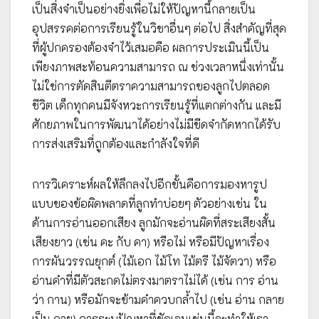
เป็นสิ่งจำเป็นอย่างยิ่งเพื่อไม่ให้ปัญหานี้กลายเป็น
อุปสรรคต่อการเรียนรู้ในวิชาอื่นๆ ต่อไป สิ่งสำคัญที่สุด
ที่ผู้ปกครองต้องจำไว้เสมอคือ ผลการประเมินนี้เป็น
เพียงภาพสะท้อนความสามารถ ณ ช่วงเวลาหนึ่งเท่านั้น
ไม่ใช่การตัดสินตีตราความสามารถของลูกไปตลอด
ชีวิต เด็กทุกคนมีจังหวะการเรียนรู้ที่แตกต่างกัน และมี
ศักยภาพในการพัฒนาได้อย่างไม่มีขีดจำกัดหากได้รับ
การส่งเสริมที่ถูกต้องและกำลังใจที่ดี
การวิเคราะห์ผลให้ลึกลงไปอีกขั้นคือการมองหารูป
แบบของข้อผิดพลาดที่ลูกทำบ่อยๆ ตัวอย่างเช่น ใน
ด้านการอ่านออกเสียง ลูกมักจะอ่านผิดที่สระเสียงสั้น
เสียงยาว (เช่น คะ กับ คา) หรือไม่ หรือมีปัญหาเรื่อง
การผันวรรณยุกต์ (ไม้เอก ไม้โท ไม้ตรี ไม้จัตวา) หรือ
อ่านคำที่มีตัวสะกดไม่ตรงมาตราไม่ได้ (เช่น การ อ่าน
ว่า กาน) หรือมักจะข้ามคำควบกล้ำไป (เช่น อ่าน กลาย
เป็น กาย) การระบุปัญหาที่ชัดเจนเช่นนี้จะทำให้เรา