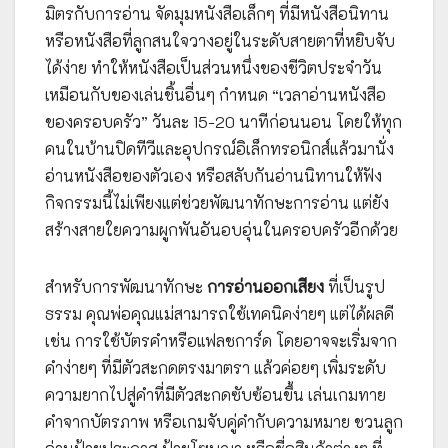
มิตรกับการอ่าน จัดมุมหนังสือเล็กๆ ที่มีหนังสือนิทาน
หรือหนังสือที่ลูกสนใจวางอยู่ในระดับสายตาที่หยิบจับ
ได้ง่าย ทำให้หนังสือเป็นส่วนหนึ่งของชีวิตประจำวัน
เหมือนกับของเล่นชิ้นอื่นๆ กำหนด “เวลาอ่านหนังสือ
ของครอบครัว” วันละ 15-20 นาทีก่อนนอน โดยให้ทุก
คนในบ้านปิดทีวีและอุปกรณ์อิเล็กทรอนิกส์แล้วมานั่ง
อ่านหนังสือของตัวเอง หรือสลับกันอ่านนิทานให้ฟัง
กิจกรรมนี้ไม่เพียงแต่ช่วยพัฒนาทักษะการอ่าน แต่ยัง
สร้างสายใยความผูกพันอันอบอุ่นในครอบครัวอีกด้วย
สำหรับการพัฒนาทักษะ
การอ่านออกเสียง
ที่เป็นรูป
ธรรม คุณพ่อคุณแม่สามารถใช้เทคนิคง่ายๆ แต่ได้ผลดี
เช่น การใช้บัตรคำหรือแฟลชการ์ด โดยอาจจะเริ่มจาก
คำง่ายๆ ที่มีตัวสะกดตรงมาตรา แล้วค่อยๆ เพิ่มระดับ
ความยากไปสู่คำที่มีตัวสะกดซับซ้อนขึ้น เล่นเกมทาย
คำจากบัตรภาพ หรือเกมจับคู่คำกับความหมาย ชวนลูก