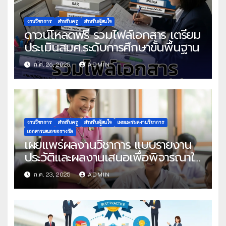
งานวิชาการ
สำหรับครู
สำหรับผู้สนใจ
ดาวน์โหลดฟรี รวมไฟล์เอกสาร เตรียม
ประเมินสมศ.ระดับการศึกษาขั้นพื้นฐาน
ก.ค. 26, 2025
ADMIN
งานวิชาการ
สำหรับครู
สำหรับผู้สนใจ
เผยแพร่ผลงานวิชาการ
เอกสารเสนอขอรางวัล
เผยแพร่ผลงานวิชาการ แบบรายงาน
ประวัติและผลงานเสนอเพื่อพิจารณาใน
โครงการครูดีในดวงใจ ประจำปี 2568
ก.ค. 23, 2025
ADMIN
ครั้งที่ 22