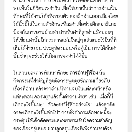
อ่านป้ายประกาศ ป้ายโฆษณา หรือชื่อสินค้าต่างๆ ที่
พบเห็นในชีวิตประจำวัน เพื่อให้เขาเห็นว่าการอ่านเป็น
ทักษะที่ใช้งานได้จริงรอบตัว ลองฝึกอ่านออกเสียงโดย
ใช้นิ้วชี้ไล่ไปตามตัวอักษรทีละคำเพื่อช่วยฝึกสมาธิและ
ป้องกันการอ่านข้ามคำ สำหรับคำที่ลูกอ่านผิดบ่อยๆ
ให้เขียนคำนั้นใส่กระดาษแผ่นใหญ่ๆ แล้วแปะไว้ในที่ที่
เห็นได้ง่าย เช่น ประตูห้องนอนหรือตู้เย็น การได้เห็นคำ
นั้นซ้ำๆ จะช่วยให้เกิดการจดจำได้ดีขึ้น
ในส่วนของการพัฒนาทักษะ
การอ่านรู้เรื่อง
นั้น
กิจกรรมที่สำคัญที่สุดคือการพูดคุยซักถามเกี่ยวกับ
เรื่องที่อ่าน หลังจากอ่านนิทานจบในแต่ละหน้าหรือ
แต่ละตอน ลองหยุดแล้วตั้งคำถามง่ายๆ เช่น “เมื่อกี้นี้
เกิดอะไรขึ้นนะ” “ตัวละครนี้รู้สึกอย่างไร” “แล้วลูกคิด
ว่าจะเกิดอะไรขึ้นต่อไป” การตั้งคำถามลักษณะนี้จะ
กระตุ้นให้เด็กคิดตามและพยายามจับใจความสำคัญ
ของเรื่องอยู่เสมอ ชวนลูกสรุปเรื่องที่เพิ่งอ่านจบด้วย