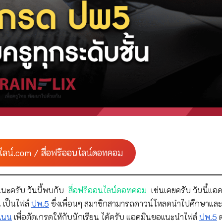
ไลน์.com / สื่อฟรีออนไลน์ดอทคอม
นะครับ วันนี้พบกับ
สื่อฟรีออนไลน์ดอทคอม
เช่นเคยครับ วันนี้แอด
 เป็นไฟล์
ปพ.5
ซึ่งเพื่อนๆ สมาชิกสามารถดาวน์โหลดนำไปศึกษาแล
แนน
เพื่อตัดเกรดให้กับนักเรียน ได้ครับ แอดมินขอแนะนำไฟล์
ปพ.5