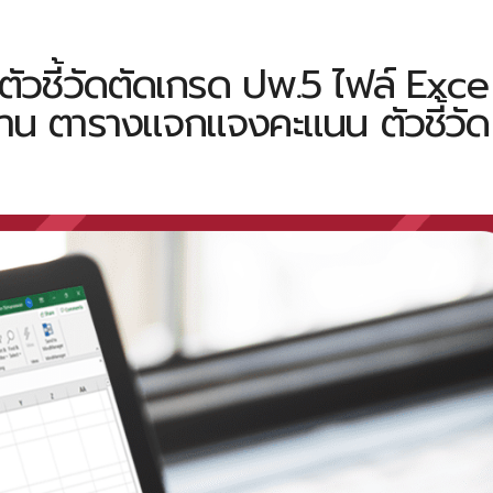
วชี้วัดตัดเกรด ปพ.5 ไฟล์ Exce
ท่าน ตารางแจกแจงคะแนน ตัวชี้วัด