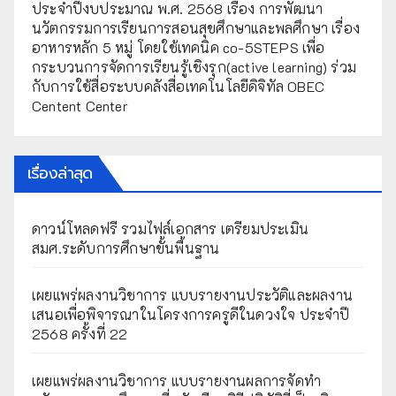
ประจำปีงบประมาณ พ.ศ. 2568 เรื่อง การพัฒนา
นวัตกรรมการเรียนการสอนสุขศึกษาและพลศึกษา เรื่อง
อาหารหลัก 5 หมู่ โดยใช้เทคนิค co-5STEPS เพื่อ
กระบวนการจัดการเรียนรู้เชิงรุก(active learning) ร่วม
กับการใช้สื่อระบบคลังสื่อเทคโนโลยีดิจิทัล OBEC
Centent Center
เรื่องล่าสุด
ดาวน์โหลดฟรี รวมไฟล์เอกสาร เตรียมประเมิน
สมศ.ระดับการศึกษาขั้นพื้นฐาน
เผยแพร่ผลงานวิชาการ แบบรายงานประวัติและผลงาน
เสนอเพื่อพิจารณาในโครงการครูดีในดวงใจ ประจำปี
2568 ครั้งที่ 22
เผยแพร่ผลงานวิชาการ แบบรายงานผลการจัดทำ