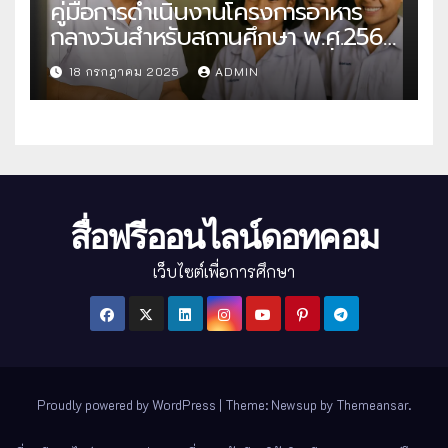
คู่มือการดำเนินงานโครงการอาหาร
กลางวันสำหรับสถานศึกษา พ.ศ.2568
แนวทางครบถ้วนสู่การจัดการที่มี
18 กรกฎาคม 2025
ADMIN
ประสิทธิภาพ
สื่อฟรีออนไลน์ดอทคอม
เว็บไซต์เพื่อการศึกษา
Proudly powered by WordPress
|
Theme: Newsup by
Themeansar
.