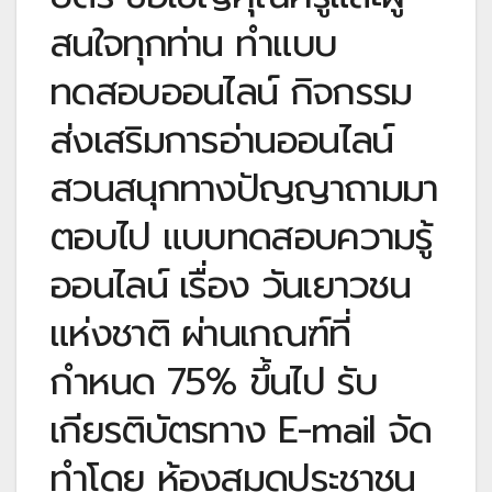
สนใจทุกท่าน ทำแบบ
ทดสอบออนไลน์ กิจกรรม
ส่งเสริมการอ่านออนไลน์
สวนสนุกทางปัญญาถามมา
ตอบไป แบบทดสอบความรู้
ออนไลน์ เรื่อง วันเยาวชน
แห่งชาติ ผ่านเกณฑ์ที่
กำหนด 75% ขึ้นไป รับ
เกียรติบัตรทาง E-mail จัด
ทำโดย ห้องสมุดประชาชน