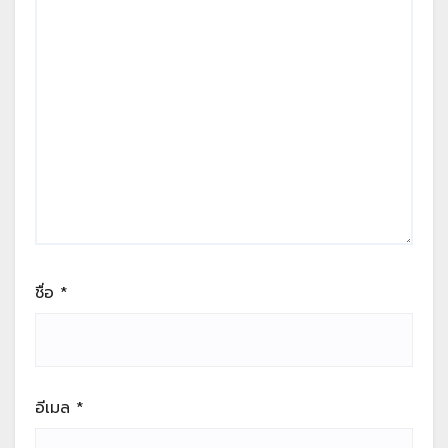
ชื่อ
*
อีเมล
*