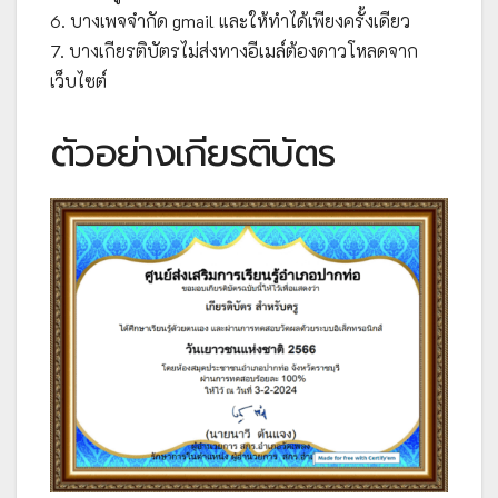
6. บางเพจจำกัด gmail และให้ทำได้เพียงครั้งเดียว
7. บางเกียรติบัตรไม่ส่งทางอีเมล์ต้องดาวโหลดจาก
เว็บไซต์
ตัวอย่างเกียรติบัตร