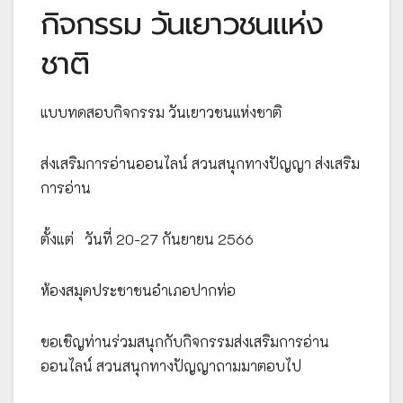
กิจกรรม วันเยาวชนแห่ง
ชาติ
แบบทดสอบกิจกรรม วันเยาวชนแห่งชาติ
ส่งเสริมการอ่านออนไลน์ สวนสนุกทางปัญญา ส่งเสริม
การอ่าน
ตั้งแต่ วันที่ 20-27 กันยายน 2566
ห้องสมุดประชาชนอำเภอปากท่อ
ขอเชิญท่านร่วมสนุกกับกิจกรรมส่งเสริมการอ่าน
ออนไลน์ สวนสนุกทางปัญญาถามมาตอบไป