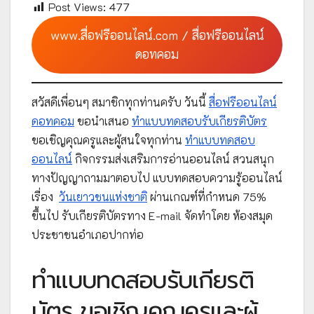
Post Views:
477
www.สื่อฟรีออนไลน์.com / สื่อฟรีออนไลน์
ดอทคอม
สวัสดีเพื่อนๆ สมาชิกทุกท่านครับ วันนี้
สื่อฟรีออนไลน์
ดอทคอม
ขอนำเสนอ
ทำแบบทดสอบรับเกียรติบัตร
ขอเชิญคุณครูและผู้สนใจทุกท่าน
ทำแบบทดสอบ
ออนไลน์
กิจกรรมส่งเสริมการอ่านออนไลน์ สวนสนุก
ทางปัญญาถามมาตอบไป แบบทดสอบความรู้ออนไลน์
เรื่อง
วันเยาวชนแห่งชาติ
ผ่านเกณฑ์ที่กำหนด 75%
ขึ้นไป รับเกียรติบัตรทาง E-mail จัดทำโดย ห้องสมุด
ประชาชนอำเภอปากท่อ
ทำแบบทดสอบรับเกียรติ
บัตร ขอเชิญคุณครูและผู้