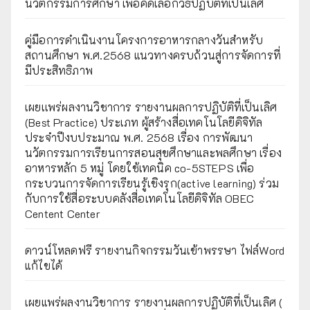
นวัตกรรมการศึกษา เพื่อคัดเลือกวิธีปฏิบัติที่เป็นเลิศ
คู่มือการดำเนินงานโครงการอาหารกลางวันสำหรับ
สถานศึกษา พ.ศ.2568 แนวทางครบถ้วนสู่การจัดการที่
มีประสิทธิภาพ
เผยเเพร่ผลงานวิชาการ รายงานผลการปฏิบัติที่เป็นเลิศ
(Best Practice) ประเภท ผู้สร้างสื่อเทคโนโลยีดิจิทัล
ประจำปีงบประมาณ พ.ศ. 2568 เรื่อง การพัฒนา
นวัตกรรมการเรียนการสอนสุขศึกษาและพลศึกษา เรื่อง
อาหารหลัก 5 หมู่ โดยใช้เทคนิค co-5STEPS เพื่อ
กระบวนการจัดการเรียนรู้เชิงรุก(active learning) ร่วม
กับการใช้สื่อระบบคลังสื่อเทคโนโลยีดิจิทัล OBEC
Centent Center
ดาวน์โหลดฟรี รายงานกิจกรรมวันเข้าพรรษา ไฟล์Word
แก้ไขได้
เผยแพร่ผลงานวิชาการ รายงานผลการปฏิบัติที่เป็นเลิศ (