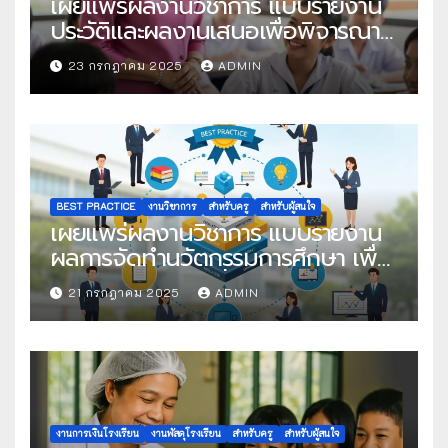
เผยแพร่ผลงานวิชาการ แบบรายงาน
ประวัติและผลงานเสนอเพื่อพิจารณา
ในโครงการครูดีในดวงใจ ประจำปี
23 กรกฎาคม 2025
ADMIN
2568 ครั้งที่ 22
BEST PRACTICE
งานวิชาการ
สำหรับครู
สำหรับผู้สนใจ
เผยแพร่ผลงานวิชาการ แบบรายงาน
ผลการจัดทำนวัตกรรมการศึกษา เพื่อ
คัดเลือกวิธีปฏิบัติที่เป็นเลิศ
21 กรกฎาคม 2025
ADMIN
งานการเงินโรงเรียน
งานพัสดุโรงเรียน
สำหรับครู
สำหรับผู้สนใจ