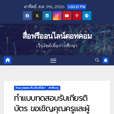
Skip
อาทิตย์. ส.ค. 9th, 2026
1:30:22 PM
to
content
สื่อฟรีออนไลน์ดอทคอม
เว็บไซต์เพื่อการศึกษา
ทำแบบทดสอบรับเกียรติบัตร
สำหรับครู
ทำแบบทดสอบรับเกียรติ
บัตร ขอเชิญคุณครูและผู้