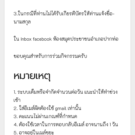
3.ในกรณีที่ท่านไม่ได้รับเกียรติบัตรให้ท่านแจ้งชื่อ-
นามสกุล
ใน Inbox facebook ห้องสมุดประชาชนอำเภอปากท่อ
ขอบคุณสำหรับการร่วมกิจกรรมครับ
หมายเหตุ
1. ระบบเต็มหรือจำกัดจำนวนต่อวัน แนะนำให้ทำช่วง
เช้า
2. ใส่อีเมล์ผิดต้องใช้ gmail เท่านั้น
3. คะแนนไม่ผ่านเกณฑ์ที่กำหนด
4. ต้องใช้เวลาในการตอบกลับอีเมล์ อาจนานถึง 1 วัน
5. อาจอยู่ในเมล์ขยะ