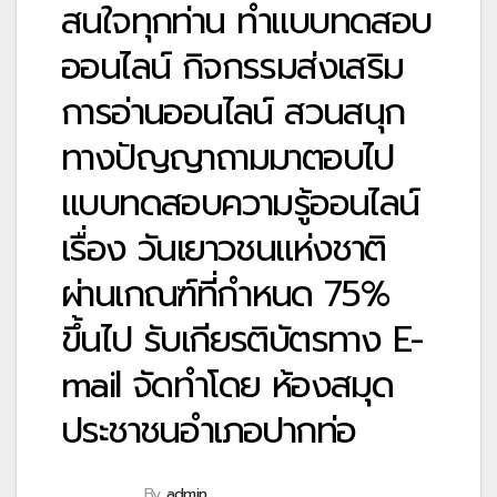
สนใจทุกท่าน ทำแบบทดสอบ
ออนไลน์ กิจกรรมส่งเสริม
การอ่านออนไลน์ สวนสนุก
ทางปัญญาถามมาตอบไป
แบบทดสอบความรู้ออนไลน์
เรื่อง วันเยาวชนแห่งชาติ
ผ่านเกณฑ์ที่กำหนด 75%
ขึ้นไป รับเกียรติบัตรทาง E-
mail จัดทำโดย ห้องสมุด
ประชาชนอำเภอปากท่อ
By
admin