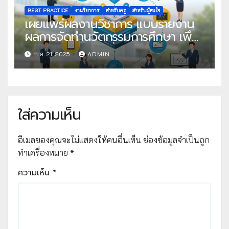
BEST PRACTICE
งานวิชาการ
สำหรับครู
สำหรับผู้สนใจ
เผยแพร่ผลงานวิชาการ แบบรายงาน
ผลการจัดทำนวัตกรรมการศึกษา เพื่อ
คัดเลือกวิธีปฏิบัติที่เป็นเลิศ
ก.ค. 21, 2025
ADMIN
ใส่ความเห็น
อีเมลของคุณจะไม่แสดงให้คนอื่นเห็น
ช่องข้อมูลจำเป็นถูก
ทำเครื่องหมาย
*
ความเห็น
*