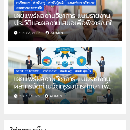
งานวิชาการ
สำหรับครู
สำหรับผู้สนใจ
เผยแพร่ผลงานวิชาการ
เอกสารเสนอขอรางวัล
เผยแพร่ผลงานวิชาการ แบบรายงาน
ประวัติและผลงานเสนอเพื่อพิจารณาใน
โครงการครูดีในดวงใจ ประจำปี 2568
ก.ค. 23, 2025
ADMIN
ครั้งที่ 22
BEST PRACTICE
งานวิชาการ
สำหรับครู
สำหรับผู้สนใจ
เผยแพร่ผลงานวิชาการ แบบรายงาน
ผลการจัดทำนวัตกรรมการศึกษา เพื่อ
คัดเลือกวิธีปฏิบัติที่เป็นเลิศ
ก.ค. 21, 2025
ADMIN