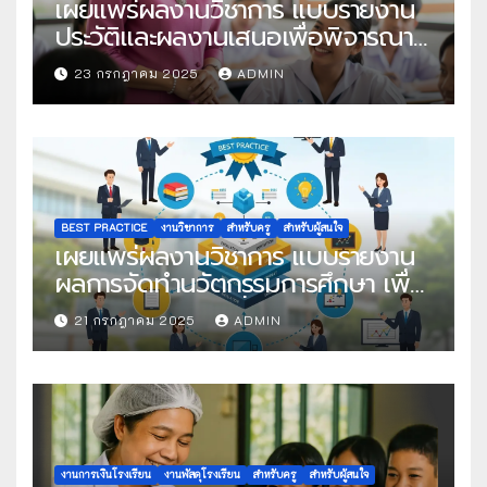
เผยแพร่ผลงานวิชาการ แบบรายงาน
ประวัติและผลงานเสนอเพื่อพิจารณา
ในโครงการครูดีในดวงใจ ประจำปี
23 กรกฎาคม 2025
ADMIN
2568 ครั้งที่ 22
BEST PRACTICE
งานวิชาการ
สำหรับครู
สำหรับผู้สนใจ
เผยแพร่ผลงานวิชาการ แบบรายงาน
ผลการจัดทำนวัตกรรมการศึกษา เพื่อ
คัดเลือกวิธีปฏิบัติที่เป็นเลิศ
21 กรกฎาคม 2025
ADMIN
งานการเงินโรงเรียน
งานพัสดุโรงเรียน
สำหรับครู
สำหรับผู้สนใจ