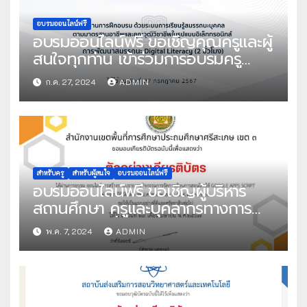
อบรมออนไลน์ฟรี
อบรมออนไลน์ฟรี ขอเชิญคุณครูและผู้
สนใจทุกท่าน เข้าร่วมการอบรมครู
ด้วยระบบออนไลน์ หลักสูตร การ
ก.ค. 27, 2024
ADMIN
พัฒนาสมรรถนะ Digital Literacy
จำนวน 2 ชั่วโมง จัดโดย สถาบัน
คุณวุฒิวิชาชีพ (องค์การมหาชน)
สำหรับครู
สำหรับผู้สนใจ
อบรมออนไลน์ฟรี
อบรมออนไลน์ฟรี ขอเชิญผู้บริหาร
สถานศึกษา ครูและบุคลากรทางการ
ศึกษา และผู้ที่มีความสนใจเข้าร่วม
พ.ค. 7, 2024
ADMIN
อบรมเชิงปฏิบัติการระบบออนไลน์ ผ่าน
สถานีทีวีดิจิทัล สพป.ศรีสะเกษ เขต 3
(SSK3 Channel) หลักสูตร อบรมเชิง
ปฏิบัติการ “ICT เพื่อการบริหารสถาน