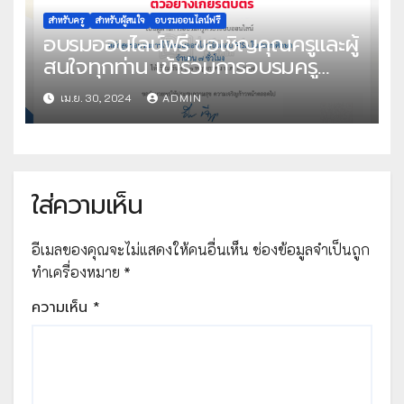
ศึกษา ” วันอังคารที่ 7 พฤษภาคม
2567 เวลา 09.00 น. เป็นต้นไป จัด
สำหรับครู
สำหรับผู้สนใจ
อบรมออนไลน์ฟรี
อบรมออนไลน์ฟรี ขอเชิญคุณครูและผู้
โดย สพป.ศรีสะเกษ เขต 3
สนใจทุกท่าน เข้าร่วมการอบรมครู
ด้วยระบบออนไลน์ หลักสูตร อบรมการ
เม.ย. 30, 2024
ADMIN
ใช้ระบบออนไลน์ข้อสอบ PISA ในสถาน
ศึกษา จัดโดย สถาบันส่งเสริมการสอน
วิทยาศาสตร์และเทคโนโลยี
ใส่ความเห็น
อีเมลของคุณจะไม่แสดงให้คนอื่นเห็น
ช่องข้อมูลจำเป็นถูก
ทำเครื่องหมาย
*
ความเห็น
*