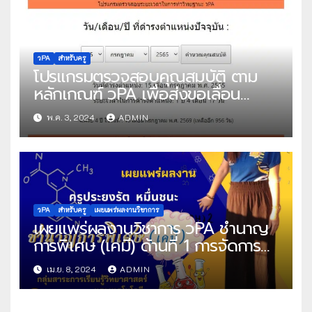
คุณครูละออ กองรส
วPA
สำหรับครู
โปรแกรมตรวจสอบคุณสมบัติ ตาม
หลักเกณฑ์ วPA เพื่อส่งขอเลื่อน
วิทยฐานะ
พ.ค. 3, 2024
ADMIN
วPA
สำหรับครู
เผยแพร่ผลงานวิชาการ
เผยแพร่ผลงานวิชาการ วPA ชำนาญ
การพิเศษ (เคมี) ด้านที่ 1 การจัดการ
เรียนการสอน แผนการสอน คลิปวีดีโอ
เม.ย. 8, 2024
ADMIN
สอน คลิปวีดีโอแรงบันดาลใจ ด้านที่ 2
ด้านผลลัพธ์ไฟล์วีดีโอ ไฟล์ภาพ และ