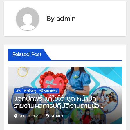
By
admin
Related Post
วPA
สำหรับครู
หน้าปกรายงาน
แจกปกฟรี แก้ไขได้ ชุด หน้าปก
รายงานผลการปฏิบัติงานตามข้อ
ตกลง(PA) สำหรับข้าราชการครูและ
พ.ค. 15, 2024
ADMIN
บุคลากรทางการศึกษา ตำแหน่ง ครู
ไฟล์ Power Point แก้ไขได้ โดย