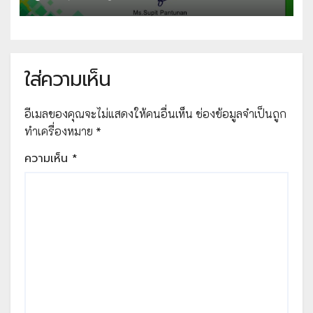
อังกฤษเพื่อความเข้าใจ ชุด English
for Fun “Places around Town
and Jobs around Me” ผ่านเกณฑ์ที่
กำหนด 70% ขึ้นไป รับเกียรติบัตรทาง
ใส่ความเห็น
E-mail จัดทำโดย โรงเรียนบ้านโนน
สวาทหนองไพบูลย์
อีเมลของคุณจะไม่แสดงให้คนอื่นเห็น
ช่องข้อมูลจำเป็นถูก
ทำเครื่องหมาย
*
ความเห็น
*