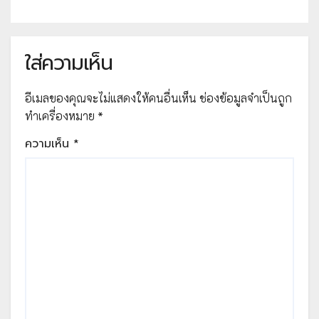
for Fun “Places around Town
and Jobs around Me” ผ่านเกณฑ์ที่
กำหนด 70% ขึ้นไป รับเกียรติบัตรทาง
ใส่ความเห็น
E-mail จัดทำโดย โรงเรียนบ้านโนน
สวาทหนองไพบูลย์
อีเมลของคุณจะไม่แสดงให้คนอื่นเห็น
ช่องข้อมูลจำเป็นถูก
ทำเครื่องหมาย
*
ความเห็น
*