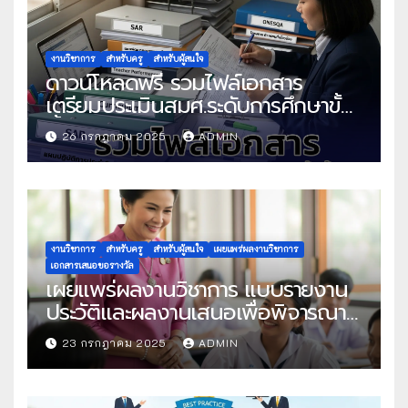
งานวิชาการ
สำหรับครู
สำหรับผู้สนใจ
ดาวน์โหลดฟรี รวมไฟล์เอกสาร
เตรียมประเมินสมศ.ระดับการศึกษาขั้น
พื้นฐาน
26 กรกฎาคม 2025
ADMIN
งานวิชาการ
สำหรับครู
สำหรับผู้สนใจ
เผยแพร่ผลงานวิชาการ
เอกสารเสนอขอรางวัล
เผยแพร่ผลงานวิชาการ แบบรายงาน
ประวัติและผลงานเสนอเพื่อพิจารณา
ในโครงการครูดีในดวงใจ ประจำปี
23 กรกฎาคม 2025
ADMIN
2568 ครั้งที่ 22