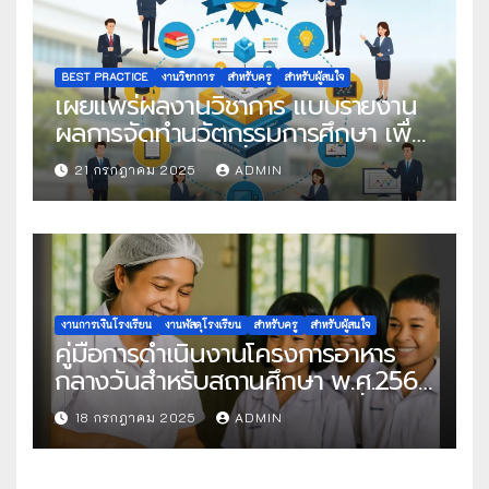
BEST PRACTICE
งานวิชาการ
สำหรับครู
สำหรับผู้สนใจ
เผยแพร่ผลงานวิชาการ แบบรายงาน
ผลการจัดทำนวัตกรรมการศึกษา เพื่อ
คัดเลือกวิธีปฏิบัติที่เป็นเลิศ
21 กรกฎาคม 2025
ADMIN
งานการเงินโรงเรียน
งานพัสดุโรงเรียน
สำหรับครู
สำหรับผู้สนใจ
คู่มือการดำเนินงานโครงการอาหาร
กลางวันสำหรับสถานศึกษา พ.ศ.2568
แนวทางครบถ้วนสู่การจัดการที่มี
18 กรกฎาคม 2025
ADMIN
ประสิทธิภาพ