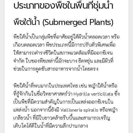
ประเภทของพืชในพื้นที่ชุ่มน้ำ
พืชใต้น้ำ (Submerged Plants)
พืชใต้น้ำเป็นกลุ่มพืชที่อาศัยอยู่ใต้ผิวน้ำตลอดเวลา หรือ
เกือบตลอดเวลา พืชประเภทนี้มีการปรับตัวพิเศษเพื่อ
ให้สามารถดำรงชีวิตในสภาพแวดล้อมที่มีออกซิเจน
จำกัด ใบของพืชเหล่านี้มักจะบาง ยืดหยุ่น และมีผิวที่
ช่วยในการดูดซับสารอาหารจากน้ำโดยตรง
พืชใต้น้ำที่พบมากในประเทศไทย เช่น หญ้าใต้น้ำหรือ
ที่รู้จักกันในชื่อวิทยาศาสตร์ว่า Hydrilla verticillata ซึ่ง
เป็นพืชที่มีความสำคัญในการเป็นแหล่งออกซิเจนใน
แหล่งน้ำ นอกจากนี้ยังมี Vallisneria spiralis หรือหญ้า
เกลียวน้ำ ที่มีใบยาวคล้ายริบบิ้นและสามารถเจริญ
เติบโตได้ดีในน้ำที่มีความลึกปานกลาง