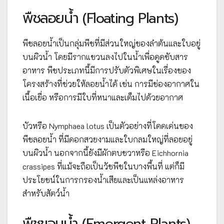
พืชลอยน้ำ (Floating Plants)
พืชลอยน้ำเป็นกลุ่มพืชที่มีส่วนใหญ่ของลำต้นและใบอยู่
บนผิวน้ำ โดยมีรากแขวนลงไปในน้ำเพื่อดูดซับสาร
อาหาร พืชประเภทนี้มีการปรับตัวพิเศษในเรื่องของ
โครงสร้างที่ช่วยให้ลอยน้ำได้ เช่น การมีช่องอากาศใน
เนื้อเยื่อ หรือการมีใบที่หนาและเต็มไปด้วยอากาศ
บัวหรือ Nymphaea lotus เป็นตัวอย่างที่โดดเด่นของ
พืชลอยน้ำ ที่มีดอกสวยงามและใบกลมใหญ่ที่ลอยอยู่
บนผิวน้ำ นอกจากนี้ยังมีผักตบชวาหรือ Eichhornia
crassipes ที่แม้จะถือเป็นวัชพืชในบางพื้นที่ แต่ก็มี
ประโยชน์ในการกรองน้ำเสียและเป็นแหล่งอาหาร
สำหรับสัตว์น้ำ
พืชขอบน้ำ (Emergent Plants)