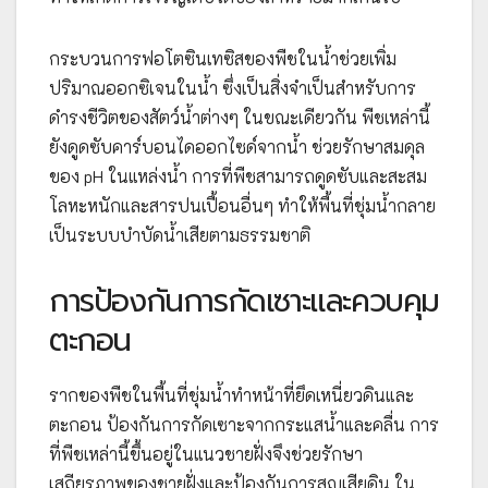
กระบวนการฟอโตซินเทซิสของพืชในน้ำช่วยเพิ่ม
ปริมาณออกซิเจนในน้ำ ซึ่งเป็นสิ่งจำเป็นสำหรับการ
ดำรงชีวิตของสัตว์น้ำต่างๆ ในขณะเดียวกัน พืชเหล่านี้
ยังดูดซับคาร์บอนไดออกไซด์จากน้ำ ช่วยรักษาสมดุล
ของ pH ในแหล่งน้ำ การที่พืชสามารถดูดซับและสะสม
โลหะหนักและสารปนเปื้อนอื่นๆ ทำให้พื้นที่ชุ่มน้ำกลาย
เป็นระบบบำบัดน้ำเสียตามธรรมชาติ
การป้องกันการกัดเซาะและควบคุม
ตะกอน
รากของพืชในพื้นที่ชุ่มน้ำทำหน้าที่ยึดเหนี่ยวดินและ
ตะกอน ป้องกันการกัดเซาะจากกระแสน้ำและคลื่น การ
ที่พืชเหล่านี้ขึ้นอยู่ในแนวชายฝั่งจึงช่วยรักษา
เสถียรภาพของชายฝั่งและป้องกันการสูญเสียดิน ใน